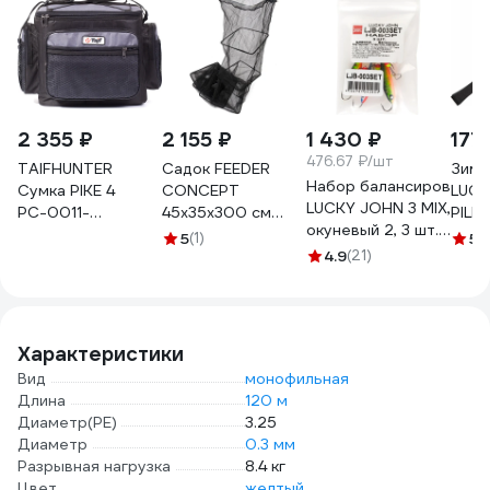
2 355 ₽
2 155 ₽
1 430 ₽
177
476.67 ₽/шт
TAIFHUNTER
Садок FEEDER
Зимн
Набор балансиров
Сумка PIKE 4
CONCEPT
LUCK
LUCKY JOHN 3 MIX,
РС-0011-
45x35x300 см
PILKK
окуневый 2, 3 шт.
310x240x260и
FC480-300
LJ16
5
(1)
5
(
LJB-003SET
РС-0011-
4.9
(21)
310х240х260и
Характеристики
Вид
монофильная
Длина
120 м
Диаметр(PE)
3.25
Диаметр
0.3 мм
Разрывная нагрузка
8.4 кг
Цвет
желтый