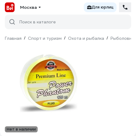
Москва
Для юрлиц
Поиск в каталоге
Главная
/
Спорт и туризм
/
Охота и рыбалка
/
Рыболовны
Нет в наличии