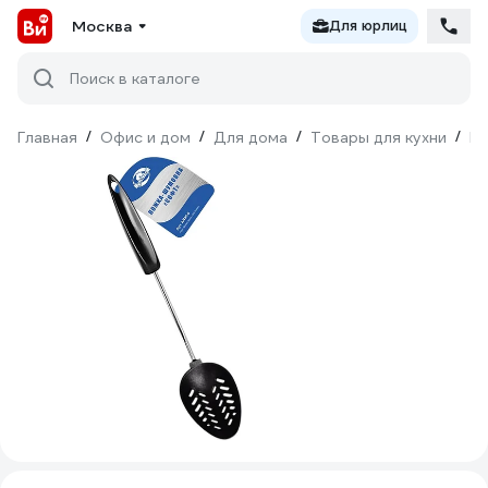
Москва
Для юрлиц
Поиск в каталоге
Главная
/
Офис и дом
/
Для дома
/
Товары для кухни
/
Ку