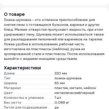
АиС BIOSOAP
пакете 22-3040
4623721540318
Proffecional /
D207 5 л
О товаре
9050723
Ложка-шумовка - это отличное приспособление для
снятия пены с готовящихся бульонов, варенья и других
блюд. Мелкие отверстия пропускают жидкость, при этом
удерживают пену. Шумовка может использоваться также
для раскладывания пельменей или вареников на тарелки.
Ложка удобна в использовании, рабочая часть
изготовлена из пластмассы (нейлона), ручка из
хромированной стали и пластмассы. После использования
вымойте с жидкими моющими средствами.
Характеристики
Длина
330 мм
Тип
ложка-шумовка
Ширина
65 мм
Материал
пластик, металл, нейлон
Цвет
металлический/черный
Количество в упаковке
1 шт
Вес нетто
0.088 кг
Петля для подвешивания
да