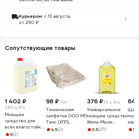
Курьером:
c 13 августа,
от 290 ₽
Сопутствующие товары
1 402 ₽
98 ₽
376 ₽
640
/шт
75.2 ₽/л
280.4 ₽/л
Техническая
Универсальное
Щетк
Моющее
салфетка ООО МЛ
моющее средство
посу
средство для
Текс (ХПП)
Жили-Мыли
мала
всех влагостойких
80x100 см, серая,
"Локус" аромат
сред
4.5
(2)
3.5
(25)
5
(
поверхностей
5
(2)
в индивидуальном
"Лимон", 5 л, ПЭТ
сини