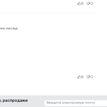
8
0
нее месяца
8
0
ки, распродажи