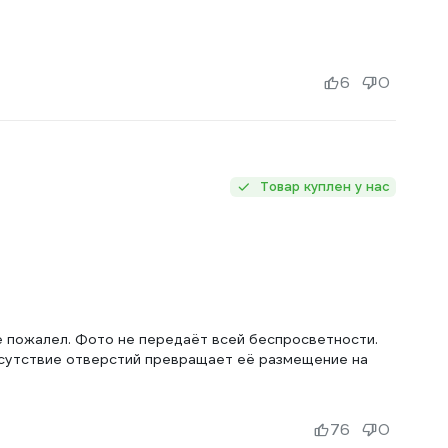
6
0
Товар куплен у нас
е пожалел. Фото не передаёт всей беспросветности.
тсутствие отверстий превращает её размещение на
76
0