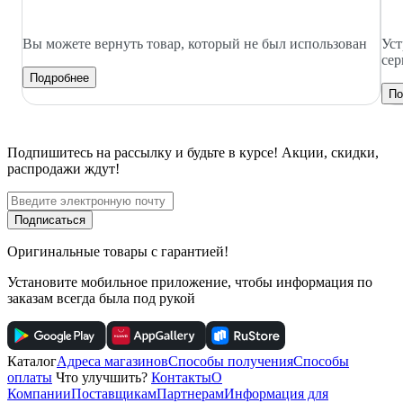
Вы можете вернуть товар, который не был использован
Уст
сер
Подробнее
По
Подпишитесь
на рассылку
и будьте в курсе! Акции, скидки,
распродажи ждут!
Подписаться
Оригинальные товары с гарантией!
Установите мобильное приложение, чтобы информация по
заказам всегда была под рукой
Каталог
Адреса магазинов
Способы получения
Способы
оплаты
Что улучшить?
Контакты
О
Компании
Поставщикам
Партнерам
Информация для