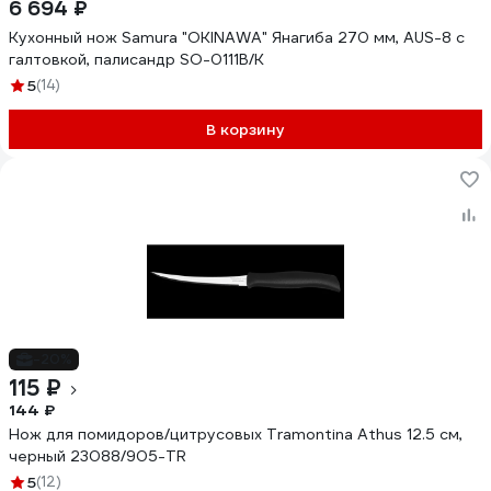
6 694 ₽
Кухонный нож Samura "OKINAWA" Янагиба 270 мм, AUS-8 с
галтовкой, палисандр SO-0111B/K
5
(14)
В корзину
-20%
115 ₽
144 ₽
Нож для помидоров/цитрусовых Tramontina Athus 12.5 см,
черный 23088/905-TR
5
(12)