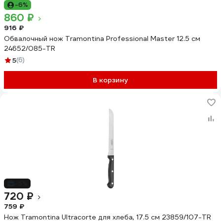
-6%
860 ₽
916 ₽
Обвалочный нож Tramontina Professional Master 12.5 см
24652/085-TR
5
(6)
В корзину
-5%
720 ₽
759 ₽
Нож Tramontina Ultracorte для хлеба, 17.5 см 23859/107-TR