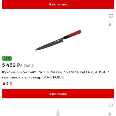
В корзину
-5%
5 459 ₽
5 746 ₽
Кухонный нож Samura "OKINAWA" Янагиба 240 мм, AUS-8 с
галтовкой, палисандр SO-0110B/K
5
(1)
В корзину