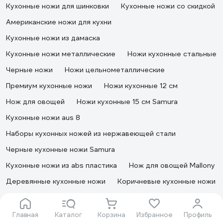
Кухонные ножи для шинковки
Кухонные ножи со скидкой
Американские ножи для кухни
Кухонные ножи из дамаска
Кухонные ножи металлические
Ножи кухонные стальные
Черные ножи
Ножи цельнометаллические
Премиум кухонные ножи
Ножи кухонные 12 см
Нож для овощей
Ножи кухонные 15 см Samura
Кухонные ножи aus 8
Наборы кухонных ножей из нержавеющей стали
Черные кухонные ножи Samura
Кухонные ножи из abs пластика
Нож для овощей Mallony
Деревянные кухонные ножи
Коричневые кухонные ножи
Кухонные ножи на магнитном держателе
Нож кухонный с деревянной ручкой
Главная
Каталог
Корзина
Избранное
Профиль