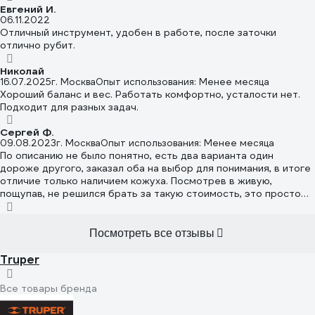
Евгений И.
06.11.2022
Отличный инструмент, удобен в работе, после заточки
отлично рубит.
Николай
16.07.2025
г. Москва
Опыт использования: Менее месяца
Хороший баланс и вес. Работать комфортно, усталости нет.
Подходит для разных задач.
Сергей Ф.
09.08.2023
г. Москва
Опыт использования: Менее месяца
По описанию не было понятно, есть два варианта один
дороже другого, заказал оба на выбор для понимания, в итоге
отличие только наличием кожуха. Посмотрев в живую,
пощупав, не решился брать за такую стоимость, это просто
трэш, не понимаю кто там доволен это жестянкой и какие
кусты ей рубить, в итоге отказался, цена ей 300 рублей, но я
и даром бы не взял, а кожух так это вообще шедевр. Спасибо
Посмотреть все отзывы
бесплатно ненадо.
Truper
Все товары бренда