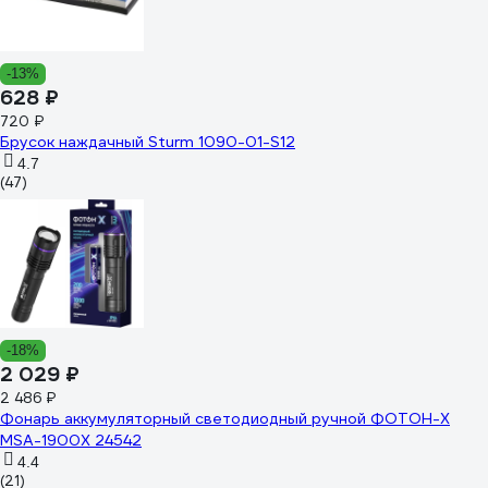
-13%
628 ₽
720 ₽
Брусок наждачный Sturm 1090-01-S12
4.7
(47)
-18%
2 029 ₽
2 486 ₽
Фонарь аккумуляторный светодиодный ручной ФОТОН-Х
MSA-1900X 24542
4.4
(21)