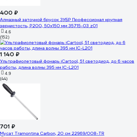
400 ₽
Алмазный заточной брусок ЗУБР Профессионал крупная
зернистость, Р200, 50х150 мм 35715-03_z01
4.6
(152)
1 140 ₽
Ультрафиолетовый фонарь iCartool, 51 светодиод, до 6 часов
работы, длина волны 395 нм IC-L201
4.9
(44)
701 ₽
Мусат Tramontina Carbon, 20 см 22969/008-TR