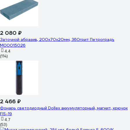
2 080 ₽
Заточной абразив, 200х70х20мм, 360грит Петроградъ
М00015026
4.4
(114)
2 466 ₽
Фонарь светодиодный Dollex аккумуляторный, магнит, крючок
FIS-19
4.7
(53)