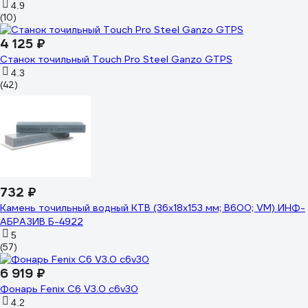
4.9
(10)
4 125 ₽
Станок точильный Touch Pro Steel Ganzo GTPS
4.3
(42)
732 ₽
Камень точильный водный КТВ (36х18х153 мм; B600; VM) ИНФ-
АБРАЗИВ Б-4922
5
(57)
6 919 ₽
Фонарь Fenix C6 V3.0 c6v30
4.2