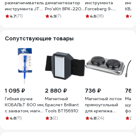
размагничиватель
демагнитезатор
инструмента
инст
инструмента JTC,
Pro'sKit 8PK-220
Forceberg 9-
КВАЛ
3521 668624
00324020
4020012F
6656
4.7
(71)
4.9
(7)
4.6
(36)
4
(
Сопутствующие товары
1 095 ₽
2 880 ₽
736 ₽
767
Гибкая ручка
Магнитный
Магнитный лоток
Магн
КОБАЛЬТ 600 мм,
браслет Brilliant
прямоугольный
щуп 
с захватом, магнит
Tools BT156910
для крепежа
фона
до 2.3 кг, LED
Arnezi 136x237 мм
диам
4.8
(11)
3
(2)
4.8
(24)
3.
фонарик 1 шт.
R7006014
590 
блистер 918-184