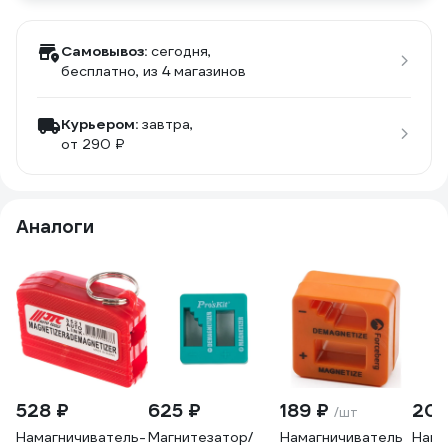
Самовывоз:
сегодня,
бесплатно
, из 4 магазинов
Курьером:
завтра,
от 290 ₽
Аналоги
528 ₽
625 ₽
189 ₽
20
/шт
Намагничиватель-
Магнитезатор/
Намагничиватель
Нама