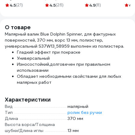
1000 мл GPC-5
деревянная ручка,
T888450
(1.8х
4.5
(21)
4.5
(26)
4.9
(8)
4.
натуральная
Oxis
щетина, для
4630
масляных красок)
О товаре
TOPEX Профи
Малярный валик Blue Dolphin Spinner, для фактурных
19b640
поверхностей, 370 мм, ворс 13 мм, полиэстер,
универсальный S37W13_58959 выполнен из полиэстера.
Гладкий эффект при покраске
Универсальный
Износостойкий,долговечен при правильном
использовании
Обладает необходимыми свойствами для любых
малярных работ
Характеристики
Вид
малярный
Тип
ролик без ручки
Длина
370 мм
Высота ворса/Толщина
шубки/Длина иглы
13 мм