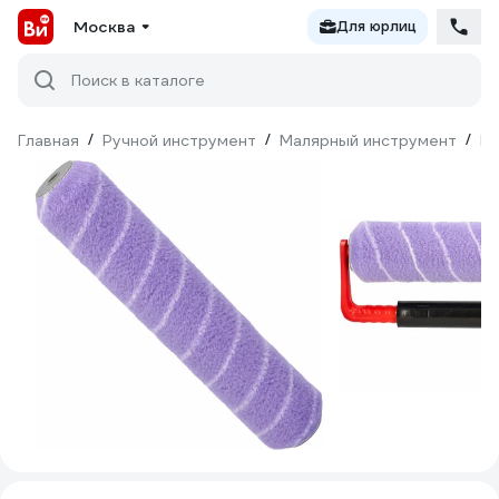
Москва
Для юрлиц
Поиск в каталоге
Главная
/
Ручной инструмент
/
Малярный инструмент
/
Ва