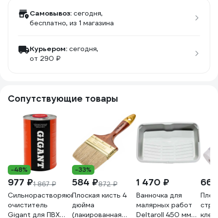
Самовывоз:
сегодня,
бесплатно
, из 1 магазина
Курьером:
сегодня,
от 290 ₽
Сопутствующие товары
-48%
-33%
977 ₽
584 ₽
1 470 ₽
660
1 867 ₽
872 ₽
Сильнорастворяющий
Плоская кисть 4
Ванночка для
Плен
очиститель
дюйма
малярных работ
стро
Gigant для ПВХ
(лакированная
Deltaroll 450 мм
клей