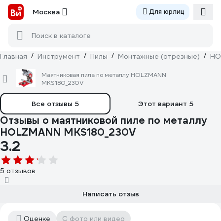
Москва
Для юрлиц
Поиск в каталоге
Главная
/
Инструмент
/
Пилы
/
Монтажные (отрезные)
/
HO
Маятниковая пила по металлу HOLZMANN
MKS180_230V
Все отзывы
5
Этот вариант
5
Отзывы о маятниковой пиле по металлу
HOLZMANN MKS180_230V
3.2
5 отзывов
Написать отзыв
Оценке
С фото или видео