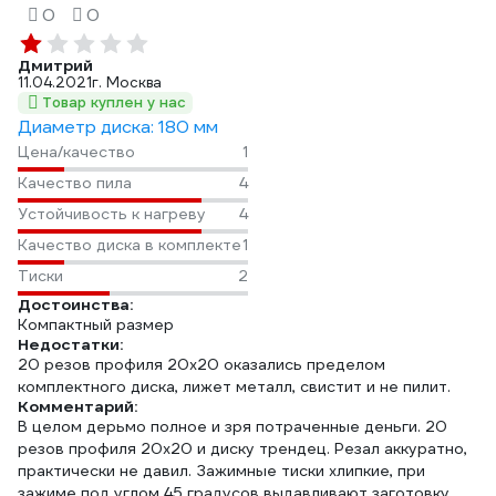
0
0
Дмитрий
11.04.2021
г. Москва
Товар куплен у нас
Диаметр диска: 180 мм
Цена/качество
1
Качество пила
4
Устойчивость к нагреву
4
Качество диска в комплекте
1
Тиски
2
Достоинства:
Компактный размер
Недостатки:
20 резов профиля 20х20 оказались пределом
комплектного диска, лижет металл, свистит и не пилит.
Комментарий:
В целом дерьмо полное и зря потраченные деньги. 20
резов профиля 20х20 и диску трендец. Резал аккуратно,
практически не давил. Зажимные тиски хлипкие, при
зажиме под углом 45 градусов выдавливают заготовку