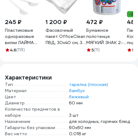
-26
245 ₽
1 200 ₽
472 ₽
485
Пластиковые
Фасовочный
Бумажное
Паке
одноразовые
пакет OfficeClean
полотенце
Кому
вилки ЛАЙМА
ПВД, 30х40 см, 35
МЯГКИЙ ЗНАК 2-
пнд,
Бюджет, комплект
мкм 252386
сл 1 рул/уп mr.big
черн
4.6
(118)
5
(11)
5
(
100 шт, 165 мм
крепированное с
50 ш
600949
тиснением и
1031
перфорацией
белое Г-С290
Характеристики
Тип
тарелка (плоская)
Материал
бамбук
Цвет
бежевый
Диаметр
60 мм
Количество предметов в
наборе
3 шт
Назначение
для холодных, горячих блюд
Габариты без упаковки
60х60 мм
Вес нетто
0.018 кг