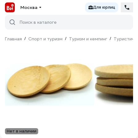
Москва
Для юрлиц
Поиск в каталоге
Главная
/
Спорт и туризм
/
Туризм и кемпинг
/
Туристиче
Нет в наличии