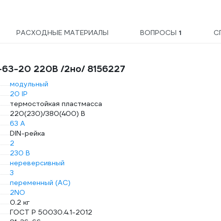
РАСХОДНЫЕ МАТЕРИАЛЫ
ВОПРОСЫ
1
С
-63-20 220В /2но/ 8156227
модульный
20 IP
термостойкая пластмасса
220(230)/380(400) В
63 А
DIN-рейка
2
230 В
нереверсивный
3
переменный (AC)
2NO
0.2 кг
ГОСТ Р 50030.4.1-2012