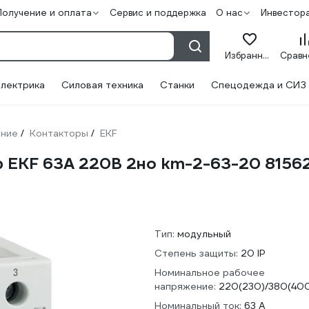
Получение и оплата
Сервис и поддержка
О нас
Инвестор
Избранное
лектрика
Силовая техника
Станки
Спецодежда и СИЗ
ание
Контакторы
EKF
/
/
 EKF 63А 220В 2но km-2-63-20 8156
Тип:
модульный
Степень защиты:
20 IP
Номинальное рабочее
напряжение:
220(230)/380(400
Номинальный ток:
63 А