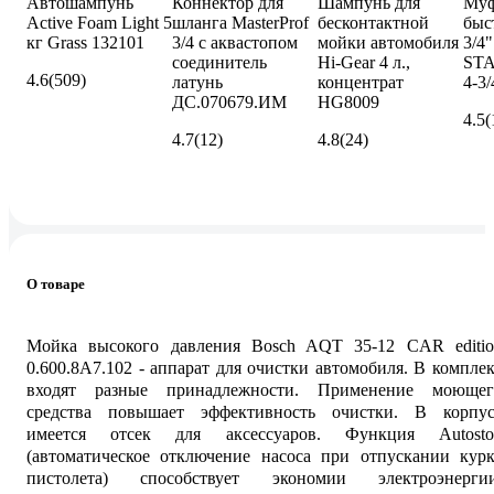
Автошампунь
Коннектор для
Шампунь для
Муф
Active Foam Light 5
шланга MasterProf
бесконтактной
быс
кг Grass 132101
3/4 с аквастопом
мойки автомобиля
3/4
соединитель
Hi-Gear 4 л.,
STA
4.6
(509)
латунь
концентрат
4-3/
ДС.070679.ИМ
HG8009
4.5
(
4.7
(12)
4.8
(24)
О товаре
Мойка высокого давления Bosch AQT 35-12 CAR editio
0.600.8A7.102 - аппарат для очистки автомобиля. В компле
входят разные принадлежности. Применение моющег
средства повышает эффективность очистки. В корпус
имеется отсек для аксессуаров. Функция Autosto
(автоматическое отключение насоса при отпускании курк
пистолета) способствует экономии электроэнергии