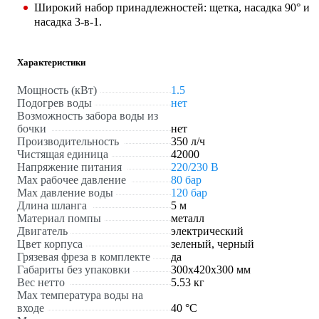
Широкий набор принадлежностей: щетка, насадка 90° и
насадка 3-в-1.
Характеристики
Мощность (кВт)
1.5
Подогрев воды
нет
Возможность забора воды из
бочки
нет
Производительность
350 л/ч
Чистящая единица
42000
Напряжение питания
220/230 В
Мах рабочее давление
80 бар
Max давление воды
120 бар
Длина шланга
5 м
Материал помпы
металл
Двигатель
электрический
Цвет корпуса
зеленый, черный
Грязевая фреза в комплекте
да
Габариты без упаковки
300х420х300 мм
Вес нетто
5.53 кг
Max температура воды на
входе
40 °С