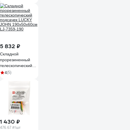
металл, пластик, с
леской 0.25 мм
142-039
5 832 ₽
Складной
прорезиненный
телескопический
подсачек LUCKY
4
(5)
JOHN 190х50х60см
LJ-7359-190
1 430 ₽
476.67 ₽/шт