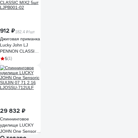
912 ₽
182.4 ₽/шт
Джиговая приманка
Lucky John LJ
PENNON CLASSIC
MIX2 5шт LJPB001-
5
(1)
02
29 832 ₽
Спиннинговое
удилище LUCKY
JOHN One Sensoric
О товаре
SUIJIN 07 71 2.16