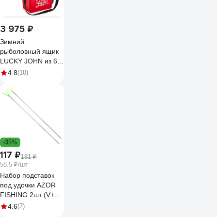
3 975 ₽
Зимний
рыболовный ящик
LUCKY JOHN из 6-
ти частей LJ2050
4.8
(10)
-35%
117 ₽
181 ₽
58.5 ₽/шт
Набор подставок
под удочки AZOR
FISHING 2шт (V+U),
металл 338-365
4.6
(7)