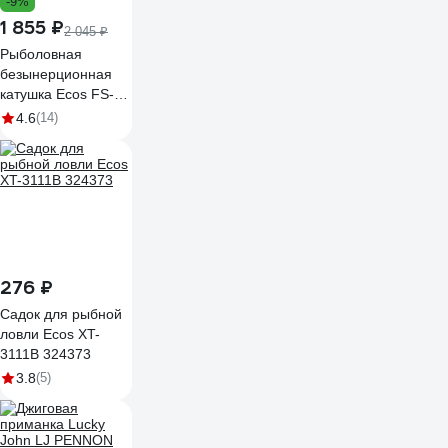
-9%
1 855 ₽
2 045 ₽
Рыболовная
безынерционная
катушка Ecos FS-
22REL 324075
4.6
(14)
276 ₽
Садок для рыбной
ловли Ecos XT-
3111B 324373
3.8
(5)