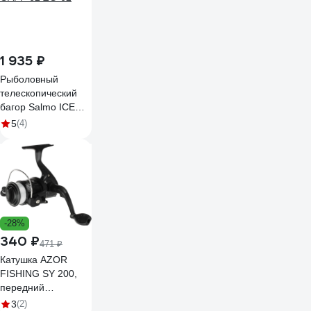
1 935 ₽
Рыболовный
телескопический
багор Salmo ICE
GAFF 62 ZG-62
5
(4)
-28%
340 ₽
471 ₽
Катушка AZOR
FISHING SY 200,
передний
фрикцион, 1 п.п,
3
(2)