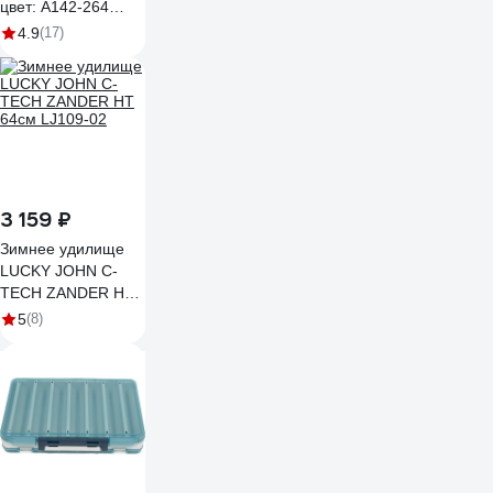
цвет: A142-264
Arctic Char EG-
4.9
(17)
164L#A142-264
3 159 ₽
Зимнее удилище
LUCKY JOHN C-
TECH ZANDER HT
64см LJ109-02
5
(8)