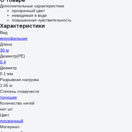
LJOSSU-712ULF
Дополнительные характеристики
прозрачный цвет
невидимая в воде
повышенная чувствительность
Характеристики
Вид
монофильная
Длина
30 м
Диаметр(PE)
0.4
Диаметр
0.1 мм
Разрывная нагрузка
1.05 кг
Степень плавучести
тонущая
Количество нитей
нет шт
Цвет
прозрачный
Материал