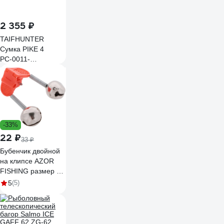
2 355 ₽
TAIFHUNTER
Сумка PIKE 4
РС-0011-
310x240x260и
РС-0011-
310х240х260и
-33%
22 ₽
33 ₽
Бубенчик двойной
на клипсе AZOR
FISHING размер S,
металл 148-061
5
(5)