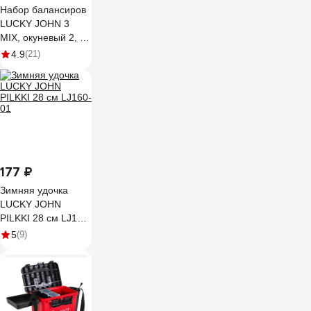
Набор балансиров
LUCKY JOHN 3
MIX, окуневый 2, 3
шт. LJB-003SET
4.9
(21)
177 ₽
Зимняя удочка
LUCKY JOHN
PILKKI 28 см LJ160-
01
5
(9)