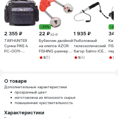
-33%
-28
2 355 ₽
22 ₽
1 935 ₽
340
33 ₽
TAIFHUNTER
Бубенчик двойной
Рыболовный
Кату
Сумка PIKE 4
на клипсе AZOR
телескопический
FISHING S
РС-0011-
FISHING размер S,
багор Salmo ICE
пере
310x240x260и
металл 148-061
GAFF 62 ZG-62
фрикц
5
(5)
5
(4)
3
(
РС-0011-
метал
310х240х260и
леск
142-
О товаре
Дополнительные характеристики
прозрачный цвет
изготовлена из японского сырья
повышенная чувствительность
Характеристики