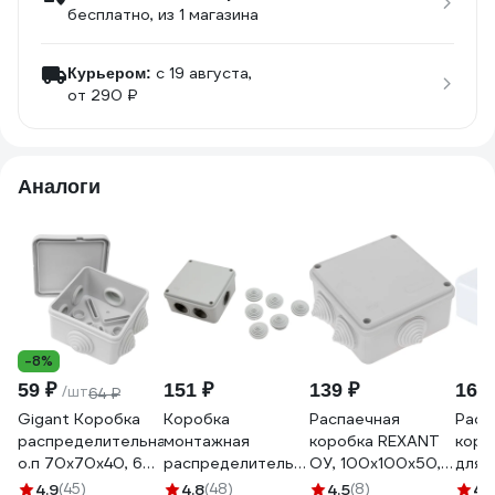
бесплатно
, из 1 магазина
c 19 августа,
Курьером:
от 290 ₽
Аналоги
-8%
59 ₽
151 ₽
139 ₽
160 
/шт
64 ₽
Gigant Коробка
Коробка
Распаечная
Расп
распределительная
монтажная
коробка REXANT
коро
о.п 70х70х40, 6
распределительная
ОУ, 100x100x50,
для 
выходов, IP44,
для наружной
винт IP44 28-3058
пров
4.9
(45)
4.8
(48)
4.5
(8)
4.