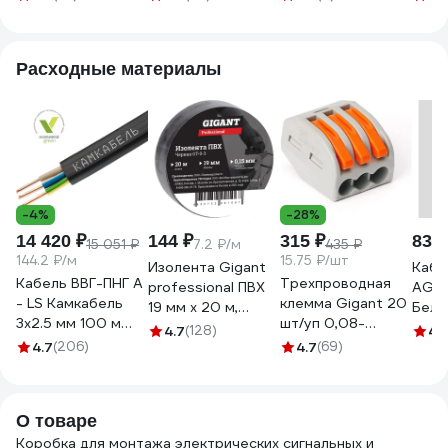
44056-1GI
установки Greenel
75х7
100х100х50мм,
бела
IP44, СЕРАЯ
075-
Расходные материалы
GE41233
K01-
-4%
-28%
14 420 ₽
144 ₽
315 ₽
83 
15 051 ₽
7.2 ₽/м
435 ₽
144.2 ₽/м
15.75 ₽/шт
Изолента Gigant
Кабе
Кабель ВВГ-ПНГ А
Трехпроводная
professional ПВХ
AGIS
- LS Камкабель
клемма Gigant 20
19 мм х 20 м,
Белы
3x2.5 мм 100 м
шт/уп 0,08-
черная GT-0-3
60.0
4.7
(128)
4.
ГОСТ
2,5(4)мм² GCT-
4.7
(206)
4.7
(69)
1157К30HG00070А0100М
222-413-20
О товаре
Коробка для монтажа электрических сигнальных и