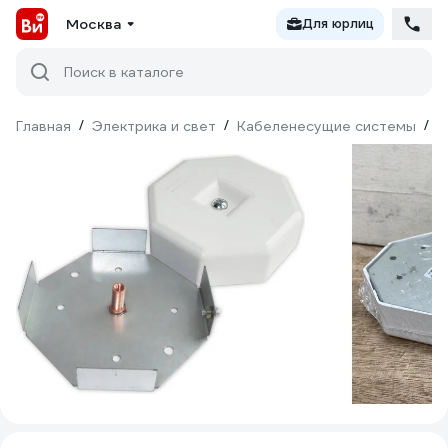
Москва
Для юрлиц
Поиск в каталоге
Главная
/
Электрика и свет
/
Кабеленесущие системы
/
М