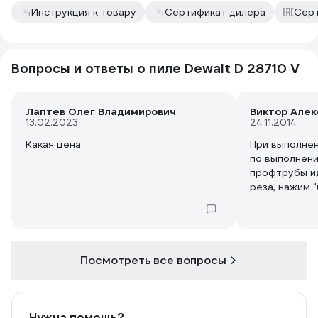
Инструкция к товару
Сертификат дилера
Серт
Вопросы и ответы о пиле Dewalt D 28710 V
Лаптев Олег Владимирович
Виктор Але
13.02.2023
24.11.2014
Какая цена
При выполне
по выполнени
профтрубы ид
реза, нажим "
родной из ко
Макита.Резул
одинаковый.В
1.Укреплять 
2.Почему на 
Посмотреть все вопросы
пильных диск
консультант 
использовани
работ нежел
Нужна помощь?