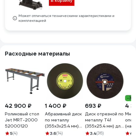
В корзину
Может отличаться техническими характеристиками и
комплектацией
Расходные материалы
-39
42 900 ₽
1 400 ₽
693 ₽
4 3
Роликовый стол
Абразивный диск
Диск отрезной по
Мног
Jet MRT-2000
по металлу
металлу T41
опор
52000120
(355х3х25.4 мм)
(355x25.4 мм) для
(нагр
Ryobi COSB355A1
монтажных пил
Sani
5
(4)
3.6
(14)
3.4
(36)
4.