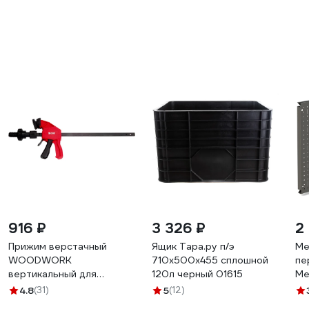
916 ₽
3 326 ₽
2
Прижим верстачный
Ящик Тара.ру п/э
Ме
WOODWORK
710х500х455 сплошной
пе
вертикальный для
120л черный 01615
Ме
отверстия 20 мм BCB-
50
4.8
(31)
5
(12)
2560
PR