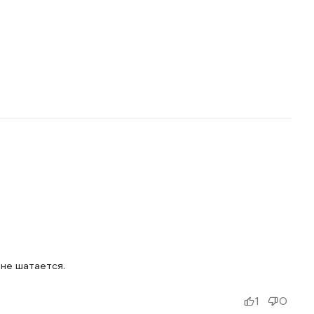
не шатается.
1
0