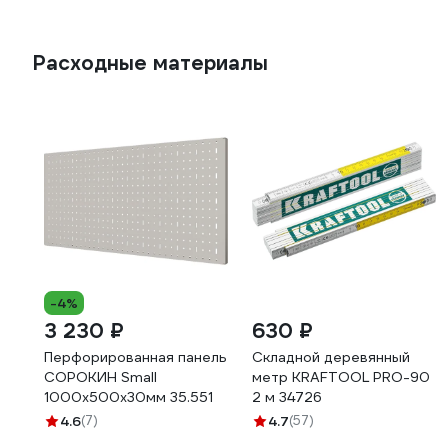
Расходные материалы
-4%
3 230 ₽
630 ₽
Перфорированная панель
Складной деревянный
СОРОКИН Small
метр KRAFTOOL PRO-90
1000х500х30мм 35.551
2 м 34726
4.6
(7)
4.7
(57)