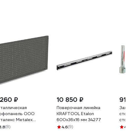
 260 ₽
10 850 ₽
917 
таллическая
Поверочная линейка
Зажим 
рфопанель ООО
KRAFTOOL Etalon
стола,
талекс Metalex
600x36x16 мм 34277
столу 
0x1000 серая
в,винт-
3.8
(8)
4.6
(9)
4.8
(4
S50100