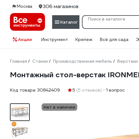
306 магазинов
Москва
Каталог
Акции
Инструмент
Крепеж
Всё для сада
Э
Главная
Станки
Производственная мебель
Верстаки
/
/
/
Монтажный стол-верстак IRONM
Код товара:
30842409
5
(5 отзывов)
1 вопрос
Нет в наличии