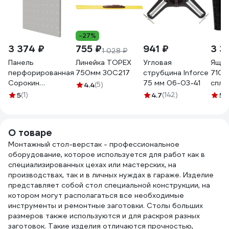
-27%
3 374 ₽
755 ₽
941 ₽
3 3
1 028 ₽
Панель
Линейка TOPEX
Угловая
Ящик
перфорированная
750мм 30C217
струбцина Inforce
710х
Сорокин
75 мм 06-03-41
спло
4.4
(5)
квадратная
черн
5
(1)
4.7
(142)
5
(
35.550
О товаре
Монтажный стол-верстак - профессиональное
оборудование, которое используется для работ как в
специализированных цехах или мастерских, на
производствах, так и в личных нуждах в гараже. Изделие
представляет собой стол специальной конструкции, на
котором могут располагаться все необходимые
инструменты и ремонтные заготовки. Столы больших
размеров также используются и для раскроя разных
заготовок. Такие изделия отличаются прочностью,