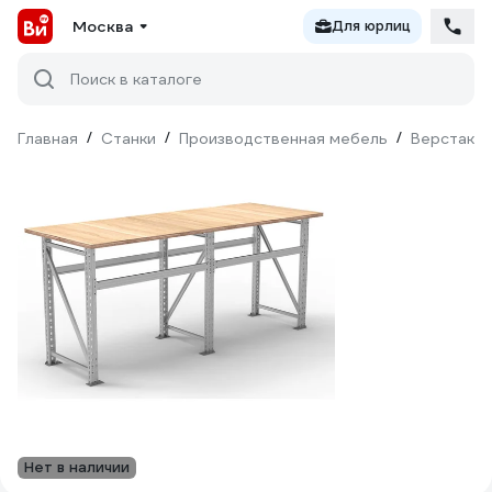
Москва
Для юрлиц
Поиск в каталоге
Главная
/
Станки
/
Производственная мебель
/
Верстаки 
Нет в наличии