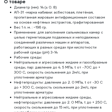
О товаре
HT7
Диаметр (мм): 14 (± 0. 8)
АП-31 -марка набивки: асбестовая, плетёная,
пропитанная жировым антифрикционным составом
на основе нефтяных экстрактов, графитированная
Вес 1 п. м. : ~196 гр.
Применение: для заполнения сальниковых камер с
целью герметизации подвижных и неподвижных
соединений различных машин и аппаратов,
работающих в разных средах при кислотности
рабочей среды (pH) 3-14
Рабочие среды:
Нейтральные и агрессивные жидкие и газообразные
среды, пар: давление до 4. 5 МПа, t от -70С до +
300 С, скорость скольжения до 2м/с, при
уплотнении арматуры
Нефтепродукты: давление до 2. 0 МПа, t от -30 С
до + 300 С, скорость скольжения до 2м/с, при
уплотнении арматуры
Нейтральные и агрессивные жидкие среды,
нефтепродукты: давление до 2. 0 МПа, t до + 250 С,
скорость скольжения до 15 м/с, при уплотнении в