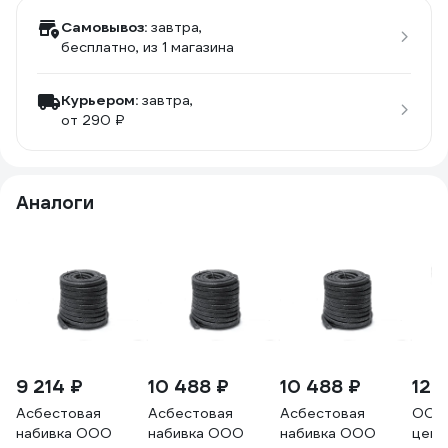
Самовывоз:
завтра,
бесплатно
, из 1 магазина
Курьером:
завтра,
от 290 ₽
Аналоги
9 214 ₽
10 488 ₽
10 488 ₽
12 
Асбестовая
Асбестовая
Асбестовая
ООО 
набивка ООО
набивка ООО
набивка ООО
цент