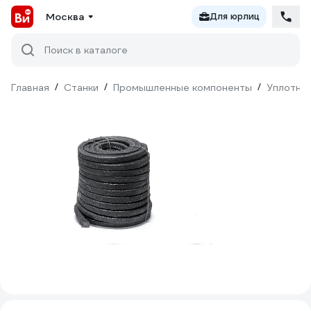
Москва
Для юрлиц
Поиск в каталоге
Главная
/
Станки
/
Промышленные компоненты
/
Уплотни