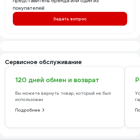
представитель бренда или один из
покупателей
Задать вопрос
Сервисное обслуживание
120 дней обмен и возврат
Р
Вы можете вернуть товар, который не был
Ус
использован
га
Подробнее
П