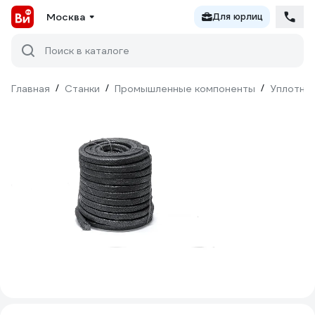
Москва
Для юрлиц
Поиск в каталоге
Главная
/
Станки
/
Промышленные компоненты
/
Уплотни