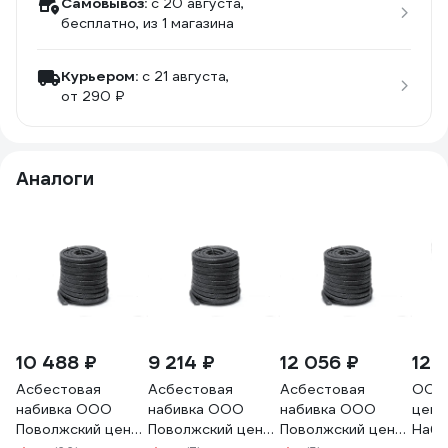
Самовывоз:
c 20 августа,
бесплатно
, из 1 магазина
Курьером:
c 21 августа,
от 290 ₽
Аналоги
10 488 ₽
9 214 ₽
12 056 ₽
12 
Асбестовая
Асбестовая
Асбестовая
ООО 
набивка ООО
набивка ООО
набивка ООО
цент
Поволжский центр
Поволжский центр
Поволжский центр
Наби