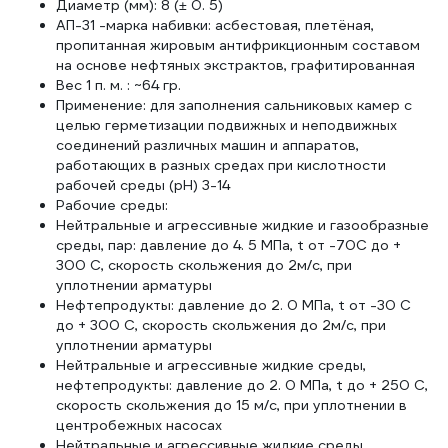
Диаметр (мм): 8 (± 0. 5)
АП-31 -марка набивки: асбестовая, плетёная,
пропитанная жировым антифрикционным составом
на основе нефтяных экстрактов, графитированная
Вес 1 п. м. : ~64 гр.
Применение: для заполнения сальниковых камер с
целью герметизации подвижных и неподвижных
соединений различных машин и аппаратов,
работающих в разных средах при кислотности
рабочей среды (pH) 3-14
Рабочие среды:
Нейтральные и агрессивные жидкие и газообразные
среды, пар: давление до 4. 5 МПа, t от -70С до +
300 С, скорость скольжения до 2м/с, при
уплотнении арматуры
Нефтепродукты: давление до 2. 0 МПа, t от -30 С
до + 300 С, скорость скольжения до 2м/с, при
уплотнении арматуры
Нейтральные и агрессивные жидкие среды,
нефтепродукты: давление до 2. 0 МПа, t до + 250 С,
скорость скольжения до 15 м/с, при уплотнении в
центробежных насосах
Нейтральные и агрессивные жидкие среды,