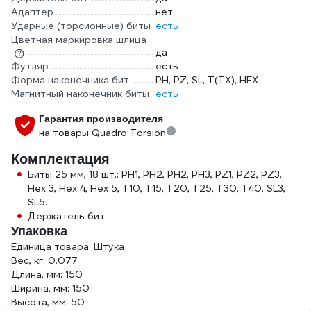
Адаптер
нет
Ударные (торсионные) биты
есть
Цветная маркировка шлица
да
Футляр
есть
Форма наконечника бит
PH, PZ, SL, T(TX), HEX
Магнитный наконечник биты
есть
Гарантия производителя
на товары Quadro Torsion
Комплектация
Биты 25 мм, 18 шт.: PH1, PH2, PH2, PH3, PZ1, PZ2, PZ3,
Hex 3, Hex 4, Hex 5, T10, T15, T20, T25, T30, T40, SL3,
SL5.
Держатель бит.
Упаковка
Единица товара: Штука
Вес, кг: 0.077
Длина, мм: 150
Ширина, мм: 150
Высота, мм: 50