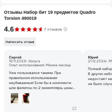
Отзывы Набор бит 19 предметов Quadro
Torsion 490019
4.6
7 отзывов
Написать отзыв
Сергей
Юрий
19.11.2023
г. Калуга
21.12.2024
г. 
Опыт использования: Менее месяца
Полный набор
Уже пользовался такими. При
В других неб
правильном использовании
недостаёт ка
неубиваемые! Если бы в комплекте
не было случ
шли филипсы по 2 экземпляра, цены
доставать бо
бы небыло набору )
всегда выруч
Отдельно понравился кейс. Удобный,
компактный н
помещается в карман и там не
мешается. Биты можно достать одной