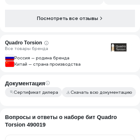
рукой.
Из недостатков - коротковаты хвосты,
от чего сами биты довольно глубоко
Посмотреть все отзывы
проваливаются даже в комплектный
адаптер. В гнезде импакта вообще
исчезают )). В целом набор своих
денег стоит, даже с учетом
Quadro Torsion
подорожания в 2 раза!
Все товары бренда
Россия — родина бренда
Китай — страна производства
Документация
Сертификат дилера
Скачать всю документацию
Вопросы и ответы о наборе бит Quadro
Torsion 490019