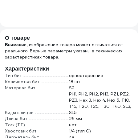
(5
О товаре
изображение товара может отличаться от
Внимание,
реального! Верные параметры указаны в технических
характеристиках товара.
Характеристики
Тип бит
односторонние
Количество бит
18 шт
Материал бит
S2
PH1, PH2, PH2, PH3, PZ1, PZ2,
PZ3, Hex 3, Hex 4, Hex 5, T10,
T15, T20, T25, T30, T40, SL3,
Виды шлицев
SL5
Длина бит
25 мм
Torx (TT)
нет
Хвостовик бит
1/4 (тип С)
Держатель бит
да