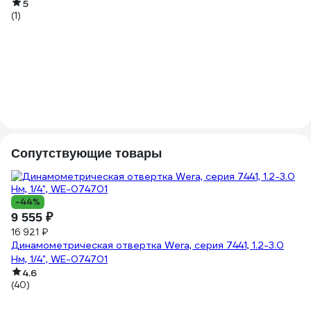
5
(1)
Сопутствующие товары
-44%
9 555 ₽
16 921 ₽
Динамометрическая отвертка Wera, серия 7441, 1.2-3.0
Нм, 1/4", WE-074701
2
4.6
(40)
На
3