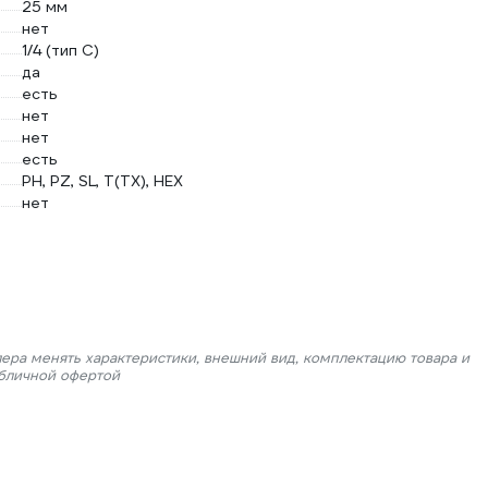
25 мм
нет
1/4 (тип С)
да
есть
нет
нет
есть
PH, PZ, SL, T(TX), HEX
нет
лера менять характеристики, внешний вид, комплектацию товара и
убличной офертой