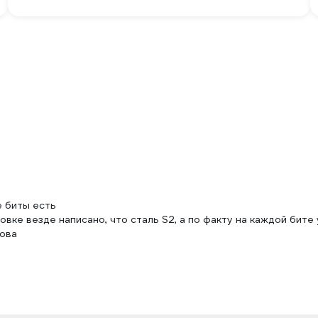
е биты есть
вке везде написано, что сталь S2, а по факту на каждой бите 
лова