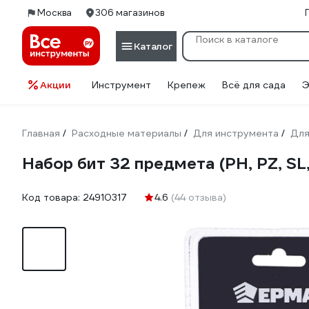
Москва
306 магазинов
Каталог
Акции
Инструмент
Крепеж
Всё для сада
Э
Главная
Расходные материалы
Для инструмента
Для
/
/
/
Набор бит 32 предмета (PH, PZ, S
Код товара:
24910317
4.6
(44 отзыва)