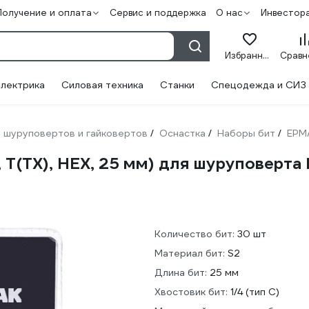
Получение и оплата
Сервис и поддержка
О нас
Инвестор
Избранное
лектрика
Силовая техника
Станки
Спецодежда и СИЗ
 шуруповертов и гайковертов
Оснастка
Наборы бит
ЕРМ
/
/
/
L, T(TX), HEX, 25 мм) для шуруповерт
Количество бит:
30 шт
Материал бит:
S2
Длина бит:
25 мм
Хвостовик бит:
1/4 (тип С)