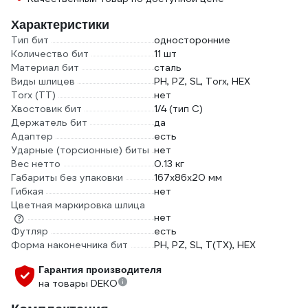
Характеристики
Тип бит
односторонние
Количество бит
11 шт
Материал бит
сталь
Виды шлицев
PH, PZ, SL, Torx, HEX
Torx (TT)
нет
Хвостовик бит
1/4 (тип С)
Держатель бит
да
Адаптер
есть
Ударные (торсионные) биты
нет
Вес нетто
0.13 кг
Габариты без упаковки
167х86х20 мм
Гибкая
нет
Цветная маркировка шлица
нет
Футляр
есть
Форма наконечника бит
PH, PZ, SL, T(TX), HEX
Гарантия производителя
на товары DEKO