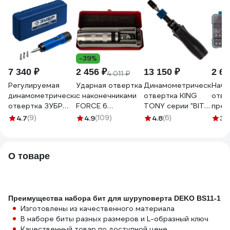
-39%
7 340 ₽
2 456 ₽
13 150 ₽
2 61
4 011 ₽
Регулируемая
Ударная отвертка
Динамометрическая
Набо
динамометрическая
с наконечниками
отвертка KING
отве
отвертка ЗУБР
FORCE 6
TONY серии "BIT"
пред
Профессионал 1-6
предметов 5064
1/4", 1,5-6,5 Нм
Maki
4.7
(9)
4.9
(109)
4.8
(6)
3.
Нм 64015
34011-2DG
О товаре
Преимущества набора бит для шуруповерта DEKO BS11-1
Изготовлены из качественного материала
В наборе биты разных размеров и L-образный ключ
Качественный товар по доступной цене