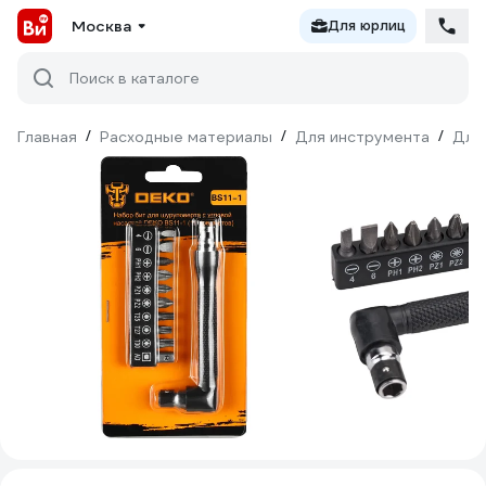
Москва
Для юрлиц
Поиск в каталоге
Главная
/
Расходные материалы
/
Для инструмента
/
Для