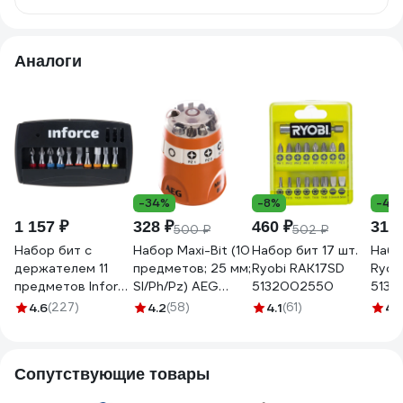
Аналоги
-34%
-8%
-45
1 157 ₽
328 ₽
460 ₽
313 
500 ₽
502 ₽
Набор бит с
Набор Maxi-Bit (10
Набор бит 17 шт.
Набо
держателем 11
предметов; 25 мм;
Ryobi RAK17SD
Ryob
предметов Inforce
Sl/Ph/Pz) AEG
5132002550
5132
11-01-285
4932399493
4.6
(227)
4.2
(58)
4.1
(61)
4.
Сопутствующие товары