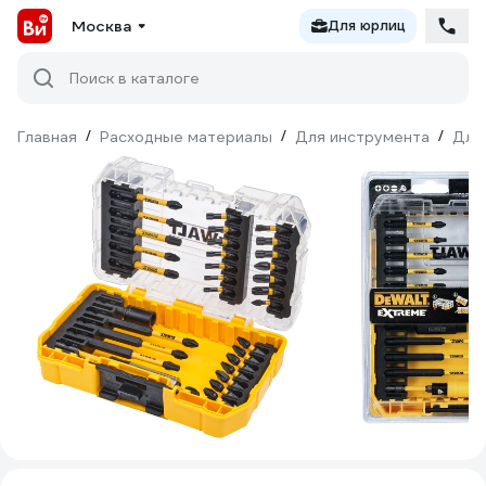
Москва
Для юрлиц
Поиск в каталоге
Главная
/
Расходные материалы
/
Для инструмента
/
Для