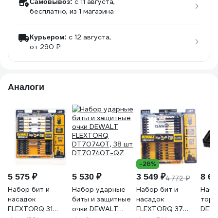
c 11 августа,
Самовывоз:
бесплатно
, из 1 магазина
c 12 августа,
Курьером:
от 290 ₽
Аналоги
-26%
5 575 ₽
5 530 ₽
3 549 ₽
8 68
4 772 ₽
Набор бит и
Набор ударные
Набор бит и
Набо
насадок
биты и защитные
насадок
торц
FLEXTORQ 31
очки DEWALT
FLEXTORQ 37
DEWA