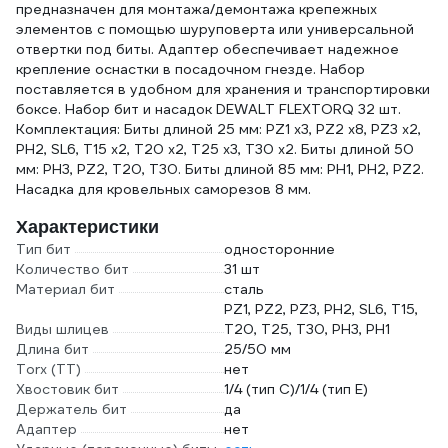
предназначен для монтажа/демонтажа крепежных
элементов с помощью шуруповерта или универсальной
отвертки под биты. Адаптер обеспечивает надежное
крепление оснастки в посадочном гнезде. Набор
поставляется в удобном для хранения и транспортировки
боксе. Набор бит и насадок DEWALT FLEXTORQ 32 шт.
Комплектация: Биты длиной 25 мм: PZ1 x3, PZ2 x8, PZ3 x2,
PH2, SL6, T15 x2, T20 x2, T25 x3, T30 x2. Биты длиной 50
мм: PH3, PZ2, T20, T30. Биты длиной 85 мм: PH1, PH2, PZ2.
Насадка для кровельных саморезов 8 мм.
Характеристики
Тип бит
односторонние
Количество бит
31 шт
Материал бит
сталь
PZ1, PZ2, PZ3, PH2, SL6, T15,
Виды шлицев
T20, T25, T30, PH3, PH1
Длина бит
25/50 мм
Torx (TT)
нет
Хвостовик бит
1/4 (тип С)/1/4 (тип Е)
Держатель бит
да
Адаптер
нет