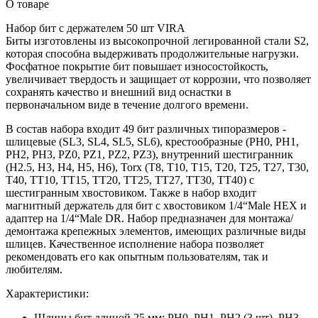
О товаре
Набор бит с держателем 50 шт VIRA
Биты изготовлены из высокопрочной легированной стали S2,
которая способна выдерживать продолжительные нагрузки.
Фосфатное покрытие бит повышает износостойкость,
увеличивает твердость и защищает от коррозии, что позволяет
сохранять качество и внешний вид оснастки в
первоначальном виде в течение долгого времени.
В состав набора входит 49 бит различных типоразмеров -
шлицевые (SL3, SL4, SL5, SL6), крестообразные (PH0, PH1,
PH2, PH3, PZ0, PZ1, PZ2, PZ3), внутренний шестигранник
(H2.5, H3, H4, H5, H6), Torx (T8, T10, T15, T20, T25, T27, T30,
T40, TT10, TT15, TT20, TT25, TT27, TT30, TT40) с
шестигранным хвостовиком. Также в набор входит
магнитный держатель для бит с хвостовиком 1/4“Male HEX и
адаптер на 1/4“Male DR. Набор предназначен для монтажа/
демонтажа крепежных элементов, имеющих различные виды
шлицев. Качественное исполнение набора позволяет
рекомендовать его как опытным пользователям, так и
любителям.
Характеристики:
Шлицы бит длиной 25 мм: PH0, PH1, PH2 (3 шт), PН3,