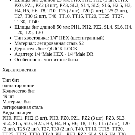
PZ0, PZ1, PZ2 (3 шт), PZ3, SL3, SL4, SL5, SL6, Н2.5, Н3,
Н4, Н5, Н6, T8, T10, T15 (2 шт), T20 (2 шт), T25 (2 шт),
T27, T30 (2 шт), T40, TТ10, TТ15, TТ20, TТ25, TТ27,
TТ30, TТ40
Шлицы бит длиной 50 мм: PH1, PH2, PZ2, SL4, SL6, Н4,
T20, T25, T30
Тип хвостовика: 1/4'' HEX (шестигранный)
Материал: легированная сталь S2
Держатель бит: QUICK LOCK
Адаптер: 1/4“Male HEX - 1/4“Male DR
Особенность: магнитные биты
Характеристики
Тип бит
односторонние
Количество бит
49 шт
Материал бит
легированная сталь
Виды шлицев
PH0, PH1, PH2 (3 шт), PН3, PZ0, PZ1, PZ2 (3 шт), PZ3, SL3,
SL4, SL5, SL6, Н2.5, Н3, Н4, Н5, Н6, T8, T10, T15 (2 шт), T20
(2 шт), T25 (2 шт), T27, T30 (2 шт), T40, TТ10, TТ15, TТ20,
TТ25, TТ27, TТ30, TТ40, PH1, PH2, PZ2, SL4, SL6, Н4, T20,