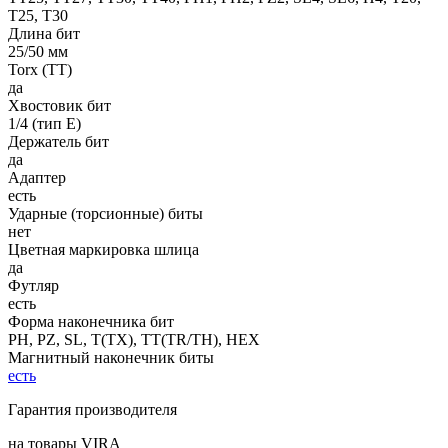
T25, T30
Длина бит
25/50 мм
Torx (TT)
да
Хвостовик бит
1/4 (тип Е)
Держатель бит
да
Адаптер
есть
Ударные (торсионные) биты
нет
Цветная маркировка шлица
да
Футляр
есть
Форма наконечника бит
PH, PZ, SL, T(TX), TT(TR/TH), HEX
Магнитный наконечник биты
есть
Гарантия производителя
на товары VIRA