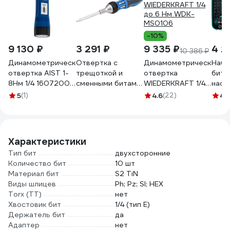
-10%
9 130 ₽
3 291 ₽
9 335 ₽
4 2
10 386 ₽
Динамометрическая
Отвертка с
Динамометрическая
Набо
отвертка AIST 1-
трещоткой и
отвертка
бито
8Нм 1/4 16072008
сменными битами
WIEDERKRAFT 1/4
наса
00-00013823
NORGAU NSS7-1U
до 6 Нм WDK-
KRAF
5
(1)
4.6
(22)
4.
6 шт. 062001001
MS0106
drive
2681
Характеристики
Тип бит
двухсторонние
Количество бит
10 шт
Материал бит
S2 TiN
Виды шлицев
Ph; Pz; Sl; HEX
Torx (TT)
нет
Хвостовик бит
1/4 (тип Е)
Держатель бит
да
Адаптер
нет