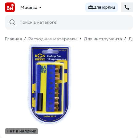
Москва
Для юрлиц
Поиск в каталоге
Главная
/
Расходные материалы
/
Для инструмента
/
Для
Нет в наличии