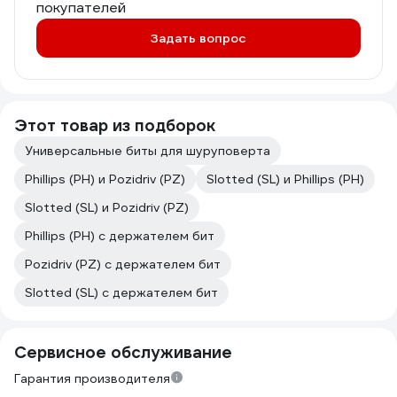
покупателей
основную функцию он все еще
прекрасно выполняет, в нем и храню
Задать вопрос
биты, удобно носить с собой.
Этот товар из подборок
Универсальные биты для шуруповерта
Phillips (PH) и Pozidriv (PZ)
Slotted (SL) и Phillips (PH)
Slotted (SL) и Pozidriv (PZ)
Phillips (PH) с держателем бит
Pozidriv (PZ) с держателем бит
Slotted (SL) с держателем бит
Сервисное обслуживание
Гарантия производителя