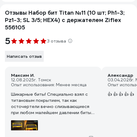
Отзывы Набор бит Titan №11 (10 шт; Ph1-3;
Pz1-3; SL 3/5; HEX4) с держателем Ziflex
556105
5
3 отзыва
Написать отзыв
Максим И.
Александр
12.08.2025
г. Томск
03.04.2026
г.
Опыт использования: Менее месяца
Опыт использ
Шикарные биты! Специально взял с
👍 👍 👍 👍 👍
титановым покрытием, так как
осточертели вечно слизывающиеся
при любом малейшем давлении биты
из мягких металлов. И эти биты
полностью себя оправдали. За пару
лет использования никаких проблем,