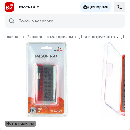
Москва
Для юрлиц
Поиск в каталоге
Главная
/
Расходные материалы
/
Для инструмента
/
Для
Нет в наличии