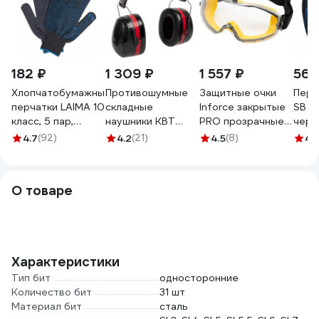
182 ₽
1 309 ₽
1 557 ₽
56 
Хлопчатобумажные
Противошумные
Защитные очки
Перч
перчатки LAIMA 10
складные
Inforce закрытые
SB P
класс, 5 пар,
наушники КВТ
PRO прозрачные
черн
ЛЮКС, 601914
НП-35 81436
линзы 04-24-02
3.1211
4.7
(92)
4.2
(21)
4.5
(8)
4.
О товаре
Характеристики
Тип бит
односторонние
Количество бит
31 шт
Материал бит
сталь