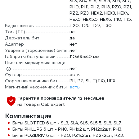
SL3, SL4, SL5, SL5.5, SL6, SL7,
PH0, PH1, PH2, PH3, PZ0, PZ1,
PZ2, PZ3, HEX2, HEX3, HEX4,
HEX5, HEX5.5, HEX6, T10, T15,
Виды шлицев
T20, T25, T27, T30
Torx (TT)
нет
Держатель бит
да
Адаптер
нет
Ударные (торсионные) биты
нет
Габариты без упаковки
110х65x40 мм
Цветная маркировка шлица
нет
Футляр
есть
Форма наконечника бит
PH, PZ, SL, T(TX), HEX
Магнитный наконечник биты
есть
Гарантия производителя 12 месяцев
на товары Cablexpert
Комплектация
Биты SLOTTED 6 шт - SL3, SL4, SL5, SL5.5, SL6, SL7.
Биты PHILLIPS 6 шт - PH0, PH1х2 шт, PH2х2шт, PH3.
Биты POZIDRIV 6 шт - PZ0, PZ1х2шт, PZ2х2шт, PZ3.