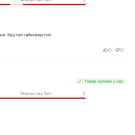
вые. Крутил гайковертом
0
0
Товар куплен у нас
5
Качество бит
5