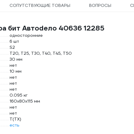
СОПУТСТВУЮЩИЕ ТОВАРЫ
ВОПРОСЫ
С
ра бит Автоdело 40636 12285
односторонние
6 шт
S2
Т20, Т25, Т30, Т40, Т45, Т50
30 мм
нет
10 мм
нет
нет
нет
0.095 кг
160х80х115 мм
нет
нет
T(TX)
есть