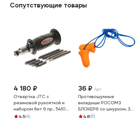
Сопутствующие товары
4 180 ₽
36 ₽
/шт
Отвертка JTC с
Противошумные
резиновой рукояткой и
вкладыши РОСОМЗ
набором бит 9 пр., 5410
БЛОКЕР® cо шнурком, 35
932438
дБ, одноразовые 63715
4.5
(4)
4.8
(8)