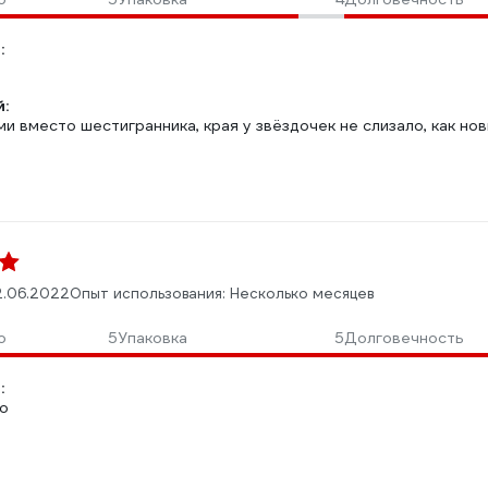
:
:
и вместо шестигранника, края у звёздочек не слизало, как но
2.06.2022
Опыт использования: Несколько месяцев
о
5
Упаковка
5
Долговечность
:
во