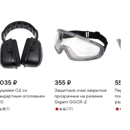
 035 ₽
355 ₽
550 
ушники О2 со
Защитные очки закрытые
Перчат
андартным оголовьем
прозрачные на резинке
покрыт
00
Gigant GGСR-2
размер 
K10
4.9
(9)
4.4
(28)
4.3
(1