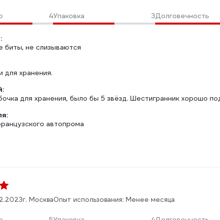
о
4
Упаковка
3
Долговечность
:
е биты, не слизываются
 для хранения.
:
очка для хранения, было бы 5 звёзд. Шестигранник хорошо под
ля:
французского автопрома
02.2023
г. Москва
Опыт использования: Менее месяца
о
5
Упаковка
4
Долговечность