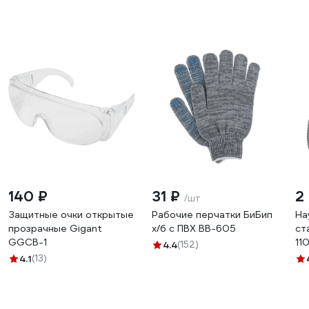
140 ₽
31 ₽
2
/шт
Защитные очки открытые
Рабочие перчатки БиБип
На
прозрачные Gigant
х/б с ПВХ BB-605
ст
GGСB-1
11
4.4
(152)
4.1
(13)