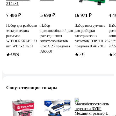
7 486 ₽
5 690 ₽
16 971 ₽
4 4
Набор для разборки
Набор
Набор инструмента
Набо
электрических
приспособлений для
для разборки
рас
разъемов
разъединения
электрических
кон
WIEDERKRAFT 23
электроконтактов
разъемов TOPTUL 23
23 п
шт. WDK-214231
SpecX 23 предмета
предмета JGAI2301
2095
A60060
4.8
(5)
5
(1)
5
(
Сопутствующие товары