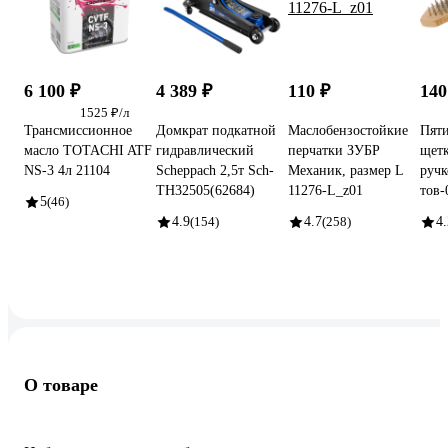
6 100 ₽
4 389 ₽
110 ₽
140
1525 ₽/л
Трансмиссионное
Домкрат подкатной
Маслобензостойкие
Пяти
масло TOTACHI ATF
гидравлический
перчатки ЗУБР
щетк
NS-3 4л 21104
Scheppach 2,5т Sch-
Механик, размер L
ручк
TH32505(62684)
11276-L_z01
тов-
5
(46)
4.9
(154)
4.7
(258)
4.
О товаре