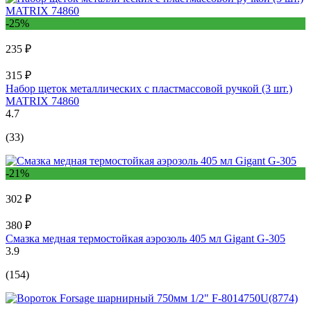
-25%
235 ₽
315 ₽
Набор щеток металлических с пластмассовой ручкой (3 шт.)
MATRIX 74860
4.7
(33)
-21%
302 ₽
380 ₽
Смазка медная термостойкая аэрозоль 405 мл Gigant G-305
3.9
(154)