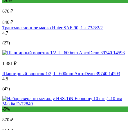
-20%
676 ₽
846 ₽
Трансмиссионное масло Huter SAE 90, 1 л 73/8/2/2
4.7
(27)
1 381 ₽
Шарнирный вороток 1/2, L=600mm АвтоDело 39740 14593
4.5
(47)
-5%
870 ₽