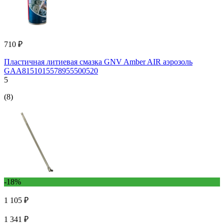
710 ₽
Пластичная литиевая смазка GNV Amber AIR аэрозоль
GAA8151015578955500520
5
(8)
-18%
1 105 ₽
1 341 ₽