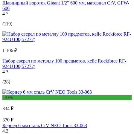
Шарнирный вороток Gigant 1/2" 600 мм, материал CrV, GFW-
600
4.7
(119)
1 106 ₽
Набор сверел по металлу 100 предметов, кейс Rockforce RF-
924U100(57272)
4.3
(28)
-10%
334 ₽
370 ₽
Кернер 6 мм сталь CrV NEO Tools 33-063
4.2