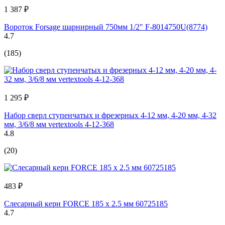
1 387 ₽
Вороток Forsage шарнирный 750мм 1/2" F-8014750U(8774)
4.7
(185)
1 295 ₽
Набор сверл ступенчатых и фрезерных 4-12 мм, 4-20 мм, 4-32
мм, 3/6/8 мм vertextools 4-12-368
4.8
(20)
483 ₽
Слесарный керн FORCE 185 х 2.5 мм 60725185
4.7