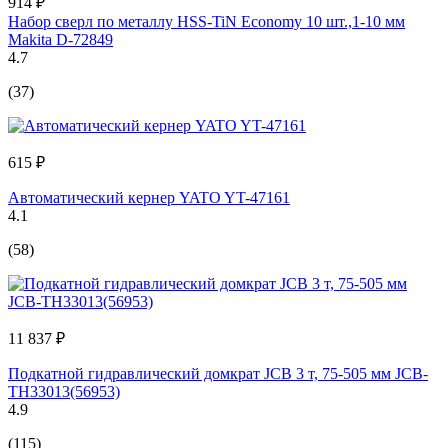
914 ₽
Набор сверл по металлу HSS-TiN Economy 10 шт.,1-10 мм
Makita D-72849
4.7
(37)
615 ₽
Автоматический кернер YATO YT-47161
4.1
(58)
11 837 ₽
Подкатной гидравлический домкрат JCB 3 т, 75-505 мм JCB-
TH33013(56953)
4.9
(115)