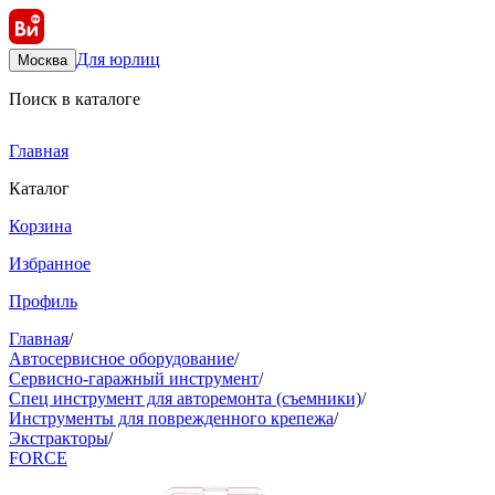
Для юрлиц
Москва
Поиск в каталоге
Главная
Каталог
Корзина
Избранное
Профиль
Главная
/
Автосервисное оборудование
/
Сервисно-гаражный инструмент
/
Спец инструмент для авторемонта (съемники)
/
Инструменты для поврежденного крепежа
/
Экстракторы
/
FORCE