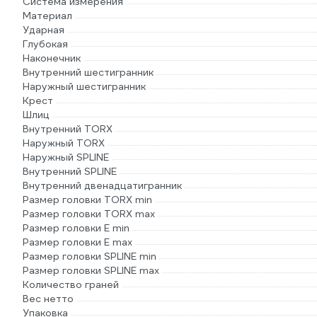
Система измерения
Материал
Ударная
Глубокая
Наконечник
Внутренний шестигранник
Наружный шестигранник
Крест
Шлиц
Внутренний TORX
Наружный TORX
Наружный SPLINE
Внутренний SPLINE
Внутренний двенадцатигранник
Размер головки TORX min
Размер головки TORX max
Размер головки E min
Размер головки E max
Размер головки SPLINE min
Размер головки SPLINE max
Количество граней
Вес нетто
Упаковка