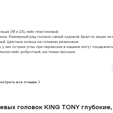
льше (18 и 23), кейс пластиковый.
чное. Размерный ряд головок самый ходовой. Брал по акции ле
ный. Цветные кольца на головках резиновые.
 у них острые углы, при перевозке в машине могут поцарапат
альном кейс добротный, застежки прочные.
мотреть все отзывы
евых головок KING TONY глубокие, 