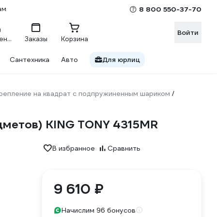
ам
8 800 550-37-70
Войти
Сравнение
Заказы
Корзина
Сантехника
Авто
Для юрлиц
репление на квадрат с подпружиненным шариком
/
редметов) KING TONY 4315MR
В избранное
Сравнить
9 610 ₽
Начислим 96 бонусов