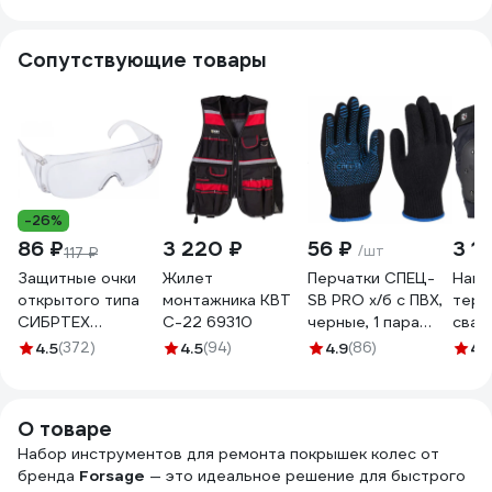
для жгута)
777-
ATRK836
Сопутствующие товары
-26%
86 ₽
3 220 ₽
56 ₽
3 1
/шт
117 ₽
Защитные очки
Жилет
Перчатки СПЕЦ-
Нако
открытого типа
монтажника КВТ
SB PRO х/б с ПВХ,
терм
СИБРТЕХ
С-22 69310
черные, 1 пара
свар
прозрачные,
3.1211.011
АМП
4.5
(372)
4.5
(94)
4.9
(86)
4.
ударопрочный
6915
поликарбонат,
боковая и верхняя
О товаре
защита 89155
Набор инструментов для ремонта покрышек колес от
бренда
Forsage
— это идеальное решение для быстрого