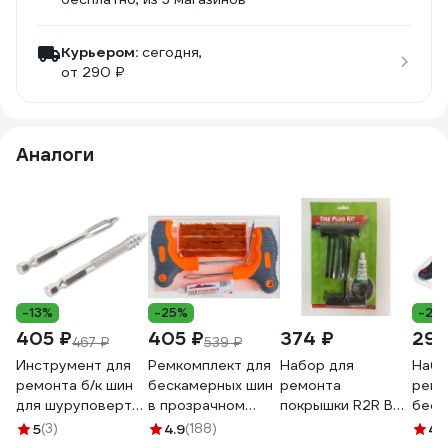
Курьером:
сегодня,
от 290 ₽
Аналоги
-13%
-25%
-28
405 ₽
405 ₽
374 ₽
299
467 ₽
539 ₽
Инструмент для
Ремкомплект для
Набор для
Набо
ремонта б/к шин
бескамерных шин
ремонта
ремо
для шуруповерта
в прозрачном
покрышки R2R BO-
беск
AIRLINE (сверло-
кейсе AIRLINE
WB-015
NEW 
5
(3)
4.9
(188)
4
(
напильник, шило
ATRK-8
проз