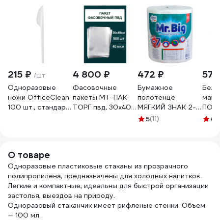
215 ₽
4 800 ₽
472 ₽
572
/шт
Одноразовые
Фасовочные
Бумажное
Белы
ножи OfficeClean
пакеты МТ-ПАК
полотенце
майк
100 шт., стандарт,
ТОРГ пвд, 30x40
МЯГКИЙ ЗНАК 2-
ПОЛИ
белые, 16.5 см
см, 40 мкм, 500
сл 1 рул/уп mr.big
ручк
5
(11)
4.
261876/И
шт. 3197469
крепированное с
см, 
тиснением и
штук
перфорацией
О товаре
белое Г-С290
Одноразовые пластиковые стаканы из прозрачного
полипропилена, предназначены для холодных напитков.
Легкие и компактные, идеальны для быстрой организации
застолья, выездов на природу.
Одноразовый стаканчик имеет рифленые стенки. Объем
— 100 мл.