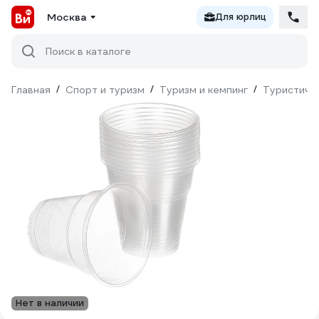
Москва
Для юрлиц
Поиск в каталоге
Главная
/
Спорт и туризм
/
Туризм и кемпинг
/
Туристиче
Нет в наличии