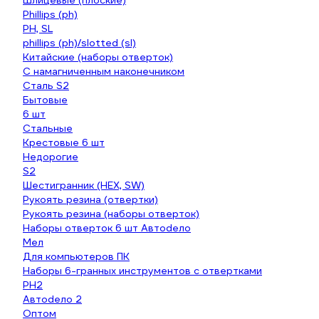
Шлицевые (плоские)
Phillips (ph)
PH, SL
phillips (ph)/slotted (sl)
Китайские (наборы отверток)
C намагниченным наконечником
Сталь S2
Бытовые
6 шт
Стальные
Крестовые 6 шт
Недорогие
S2
Шестигранник (HEX, SW)
Рукоять резина (отвертки)
Рукоять резина (наборы отверток)
Наборы отверток 6 шт Автоdело
Мел
Для компьютеров ПК
Наборы 6-гранных инструментов с отвертками
PH2
Автоdело 2
Оптом