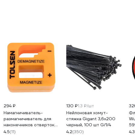
294 ₽
130 ₽
1.3 ₽/шт
32
Намагничиватель-
Нейлоновая хомут-
Фл
размагничиватель для
стяжка Gigant 3,6х200
Wu
наконечников отверток
черный, 100 шт G/1/4
59
TOLSEN 20032
4.5
(11)
4.2
(350)
4.3