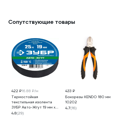
Сопутствующие товары
422 ₽
16.88 ₽/м
433 ₽
Термостойкая
Бокорезы KENDO 180 мм
текстильная изолента
10202
ЗУБР Авто-Жгут 19 мм х
4.7
(16)
25 м 1236-2
4.8
(29)