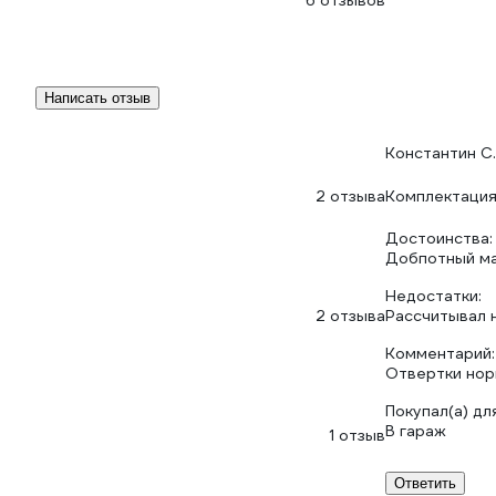
6 отзывов
Написать отзыв
Константин С.
2 отзыва
Комплектаци
Достоинства:
Добпотный ма
Недостатки:
2 отзыва
Рассчитывал н
Комментарий:
Отвертки но
Покупал(а) для
В гараж
1 отзыв
Ответить