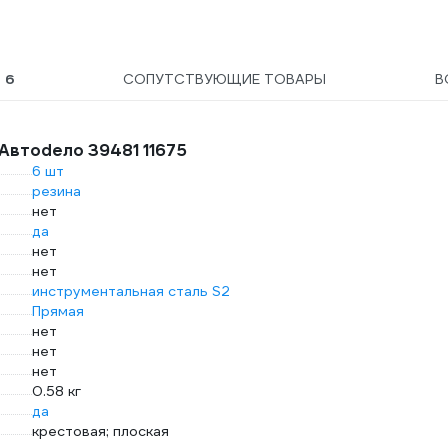
Ы
6
СОПУТСТВУЮЩИЕ ТОВАРЫ
В
Автоdело 39481 11675
6 шт
резина
нет
да
нет
нет
инструментальная сталь S2
Прямая
нет
нет
нет
0.58 кг
да
крестовая; плоская