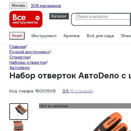
306 магазинов
Москва
Каталог
Инструмент
Крепеж
Всё для сада
Элек
Акции
Главная
/
Ручной инструмент
/
Отвертки
/
Наборы отверток
/
Автоdело
Набор отверток АвтоDело с
Код товара:
16001509
3.5
(6 отзывов)
Нет в наличии