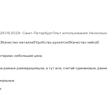
29.09.2023
г. Санкт-Петербург
Опыт использования: Нескольк
я
3
Качество металла
5
Удобство рукояток
5
Качество кейса
5
териал, небольшая цена
а разные размерышлицов, а тут все, считай одинаковые, разни
рмальные
: