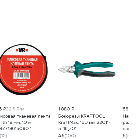
6 ₽
32.6 ₽/м
1 880 ₽
580 ₽
исовая тканевая лента
Бокорезы KRAFTOOL
Намагн
rth 19 мм, 10 м
KraftMax, 160 мм 22011-
размаг
97719615090 1
5-16_z01
наконе
76MBH
(12)
4.5
(100)
5
(5)