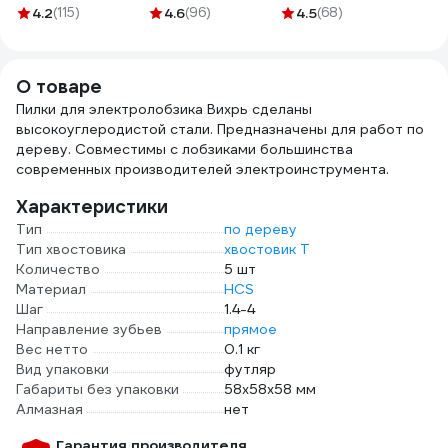
класс СИБРТЕХ
073000001
4.2
(115)
4.6
(96)
4.5
(68)
Россия 67704
О товаре
Пилки для электролобзика Вихрь сделаны
высокоуглеродистой стали. Предназначены для работ по
дереву. Совместимы с лобзиками большинства
современных производителей электроинструмента.
Характеристики
Тип
по дереву
Тип хвостовика
хвостовик Т
Количество
5 шт
Материал
HСS
Шаг
1.4-4
Направление зубьев
прямое
Вес нетто
0.1 кг
Вид упаковки
футляр
Габариты без упаковки
58х58х58 мм
Алмазная
нет
Гарантия производителя