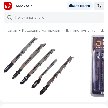
Москва
Для юрлиц
Поиск в каталоге
Главная
/
Расходные материалы
/
Для инструмента
/
Для