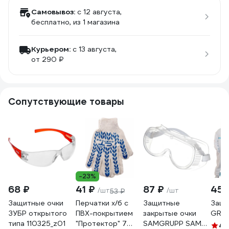
Самовывоз:
c 12 августа,
бесплатно
, из 1 магазина
Курьером:
c 13 августа,
от 290 ₽
Сопутствующие товары
-23%
68 ₽
41 ₽
87 ₽
459
/шт
/шт
53 ₽
Защитные очки
Перчатки х/б с
Защитные
Защи
ЗУБР открытого
ПВХ-покрытием
закрытые очки
GREE
типа 110325_z01
"Протектор" 7
SAMGRUPP SAMC-
4.