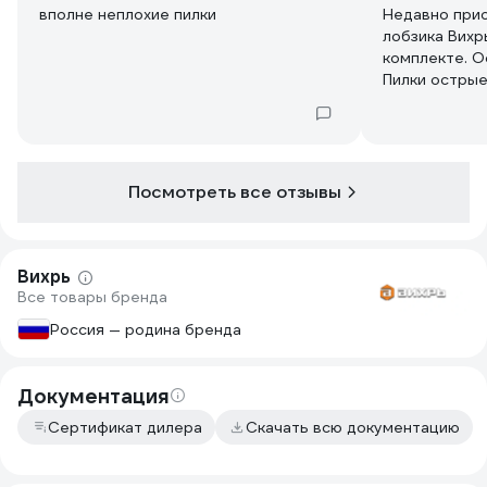
вполне неплохие пилки
Недавно прио
лобзика Вихр
комплекте. О
Пилки острые
Разные типы 
позволяют ра
разной толщи
такую цену –
фанеру, и до
Посмотреть все отзывы
без сколов. 
хватит надол
домашней ма
Вихрь
Все товары бренда
Россия — родина бренда
Документация
Сертификат дилера
Скачать всю документацию