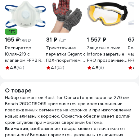
-11%
165 ₽
31 ₽
1 557 ₽
67 
/шт
186 ₽
Респиратор
Трикотажные
Защитные очки
Респ
Юлия-219 с
перчатки Gigant с
Inforce закрытые
чаше
клапаном FFP2 RD
ПВХ-покрытием,
PRO прозрачные
FFP1 
Респираторный
серые GGC-13
линзы 04-24-02
клап
4.5
(43)
4.1
(63)
4.5
(8)
4.
комплекс 20478
О2 21
О товаре
Набор сегментов Best for Concrete для коронки 276 мм
Bosch 2600116069 применяется при восстановлении
поврежденных сегментов на коронке и при изготовлении
новых алмазных коронок. Оснастка обеспечивает долгий
срок службы при мокром сверлении бетона.
Внимание,
изображение товара может отличаться от
реального! Верные параметры указаны в технических