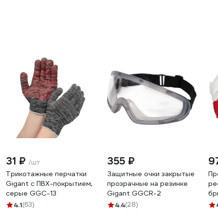
31 ₽
355 ₽
9
/шт
Трикотажные перчатки
Защитные очки закрытые
Пр
Gigant с ПВХ-покрытием,
прозрачные на резинке
ре
серые GGC-13
Gigant GGСR-2
бр
кл
4.1
(63)
4.4
(28)