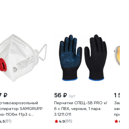
7 ₽
56 ₽
1 557
/шт
отивоаэрозольный
Перчатки СПЕЦ-SB PRO х/
Защитн
спиратор SAMGRUPP
б с ПВХ, черные, 1 пара
закрыт
из-1106м ffp3 с
3.1211.011
прозра
апаном SR-07201106М
02
4.5
(81)
4.9
(86)
4.5
(8