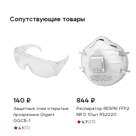
Сопутствующие товары
140 ₽
844 ₽
Защитные очки открытые
Респиратор RESPIK FFP2
прозрачные Gigant
NR D 10шт RS2220
GGСB-1
4.7
(26)
4.1
(13)