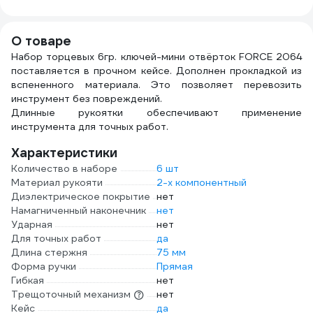
термостойкая, на
основе
полиэстера
О товаре
ADPT003
Набор торцевых 6гр. ключей-мини отвёрток FORCE 2064
поставляется в прочном кейсе. Дополнен прокладкой из
вспененного материала. Это позволяет перевозить
инструмент без повреждений.
Длинные рукоятки обеспечивают применение
инструмента для точных работ.
Характеристики
Количество в наборе
6 шт
Материал рукояти
2-х компонентный
Диэлектрическое покрытие
нет
Намагниченный наконечник
нет
Ударная
нет
Для точных работ
да
Длина стержня
75 мм
Форма ручки
Прямая
Гибкая
нет
Трещоточный механизм
нет
Кейс
да