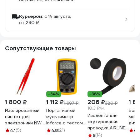
Курьером:
c 14 августа,
от 290 ₽
Сопутствующие товары
-34%
-36%
1 800 ₽
1 112 ₽
206 ₽
1 8
1 697 ₽
320 ₽
10.3 ₽/м
Изолированный
Портативный
Боко
Изолента для
пинцет для
мультиметр
мног
жгутирования
электроники NWS
Inforce с тестом
диэл
проводки AIRLINE
145мм 027EP-145
батареек 01-05-
206м
4.1
(9)
4.8
(21)
4.
19 мм, 20 м,
04
5
(14)
12-4