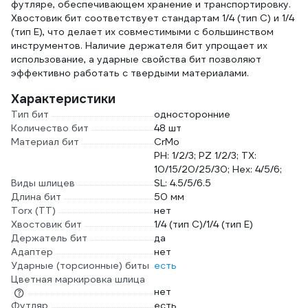
футляре, обеспечивающем хранение и транспортировку.
Хвостовик бит соответствует стандартам 1/4 (тип С) и 1/4
(тип Е), что делает их совместимыми с большинством
инструментов. Наличие держателя бит упрощает их
использование, а ударные свойства бит позволяют
эффективно работать с твердыми материалами.
Характеристики
Тип бит
односторонние
Количество бит
48 шт
Материал бит
CrMo
PH: 1/2/3; PZ 1/2/3; TX:
10/15/20/25/30; Hex: 4/5/6;
Виды шлицев
SL: 4.5/5/6.5
Длина бит
50 мм
Torx (TT)
нет
Хвостовик бит
1/4 (тип С)/1/4 (тип Е)
Держатель бит
да
Адаптер
нет
Ударные (торсионные) биты
есть
Цветная маркировка шлица
нет
Футляр
есть