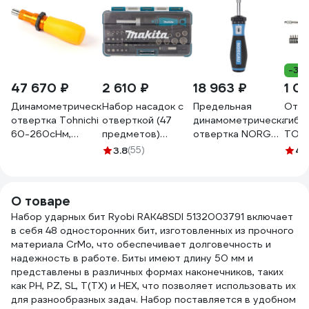
-39
47 670 ₽
2 610 ₽
18 963 ₽
1 0
Динамометрическая
Набор насадок с
Предельная
Отве
отвертка Tohnichi
отверткой (47
динамометрическая
гибк
60-260сНм,
предметов)
отвертка NORGAU
TOPE
RTD260CN
Makita B-36170
1-6 Нм NTS12-6H,
3.8
(55)
4.
052099004
О товаре
Набор ударных бит Ryobi RAK48SDI 5132003791 включает
в себя 48 односторонних бит, изготовленных из прочного
материала CrMo, что обеспечивает долговечность и
надежность в работе. Биты имеют длину 50 мм и
представлены в различных формах наконечников, таких
как PH, PZ, SL, T(TX) и HEX, что позволяет использовать их
для разнообразных задач. Набор поставляется в удобном