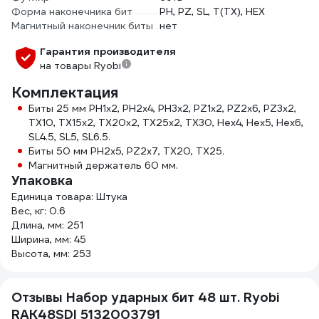
Форма наконечника бит
PH, PZ, SL, T(TX), HEX
Магнитный наконечник биты
нет
Гарантия производителя
на товары Ryobi
Комплектация
Биты 25 мм PH1x2, PH2x4, PH3x2, PZ1x2, PZ2x6, PZ3x2,
TX10, TX15x2, TX20x2, TX25x2, TX30, Hex4, Hex5, Hex6,
SL4.5, SL5, SL6.5.
Биты 50 мм PH2x5, PZ2x7, TX20, TX25.
Магнитный держатель 60 мм.
Упаковка
Единица товара: Штука
Вес, кг: 0.6
Длина, мм: 251
Ширина, мм: 45
Высота, мм: 253
Отзывы Набор ударных бит 48 шт. Ryobi
RAK48SDI 5132003791