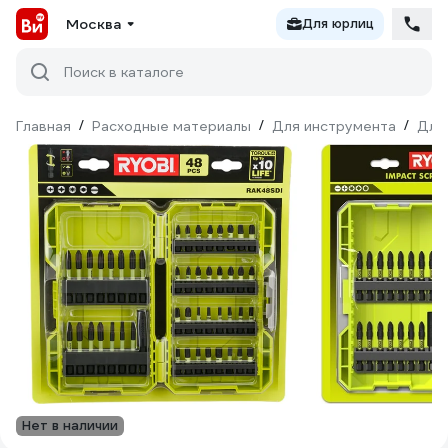
Москва
Для юрлиц
Поиск в каталоге
Главная
/
Расходные материалы
/
Для инструмента
/
Для
Нет в наличии