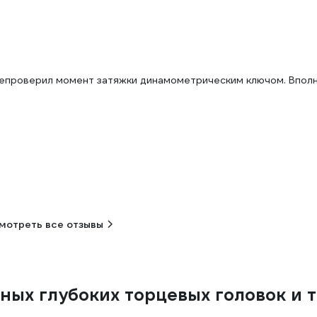
репроверил момент затяжки динамометрическим ключом. Впол
мотреть все отзывы
рных глубоких торцевых головок и