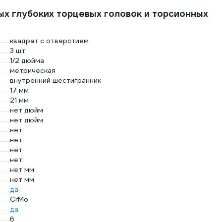
ых глубоких торцевых головок и торсионных
квадрат с отверстием
3 шт
1/2 дюйма
метрическая
внутренний шестигранник
17 мм
21 мм
нет дюйм
нет дюйм
нет
нет
нет
нет
нет мм
нет мм
да
CrMo
да
6