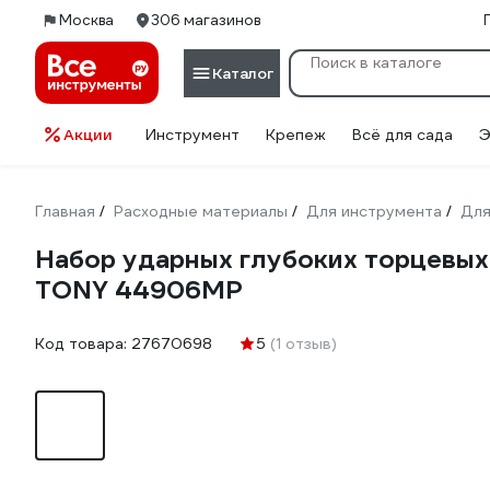
Москва
306 магазинов
Каталог
Акции
Инструмент
Крепеж
Всё для сада
Э
Главная
Расходные материалы
Для инструмента
Для
/
/
/
Набор ударных глубоких торцевых г
TONY 44906MP
Код товара:
27670698
5
(1 отзыв)