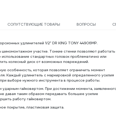
СОПУТСТВУЮЩИЕ ТОВАРЫ
ВОПРОСЫ
С
 торсионных удлинителей 1/2" DR KING TONY 44906MP.
а шиномонтажном участке. Тонкие стенки позволяют работать
де использование стандартных головок проблематично или
тить колесный диск от возможных повреждений.
ую особенность, которая позволяет ограничить момент
еля. Каждый удлинитель с маркировкой определенного усилия
 при выборе нужного инструмента в процессе работы.
м ударным гайковертом. При достижении момента, заявленног
, не давая таким образом передавать большее усилие
ршить работу гайковертом.
ое покрытие, пластиковая защита.