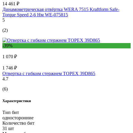
14 461 ₽
Динамометрическая отвёртка WERA 7515 Kraftform Safe-
Torque Speed 2-6 Нм WE-075815
5
(2)
-39%
1 070 ₽
1 746 ₽
Отвертка с гибким стержнем TOPEX 39D865
4.7
(6)
Характеристики
Тип бит
односторонние
Количество бит
31 шт