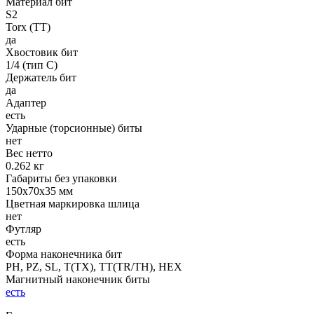
Материал бит
S2
Torx (TT)
да
Хвостовик бит
1/4 (тип С)
Держатель бит
да
Адаптер
есть
Ударные (торсионные) биты
нет
Вес нетто
0.262 кг
Габариты без упаковки
150х70х35 мм
Цветная маркировка шлица
нет
Футляр
есть
Форма наконечника бит
PH, PZ, SL, T(TX), TT(TR/TH), HEX
Магнитный наконечник биты
есть