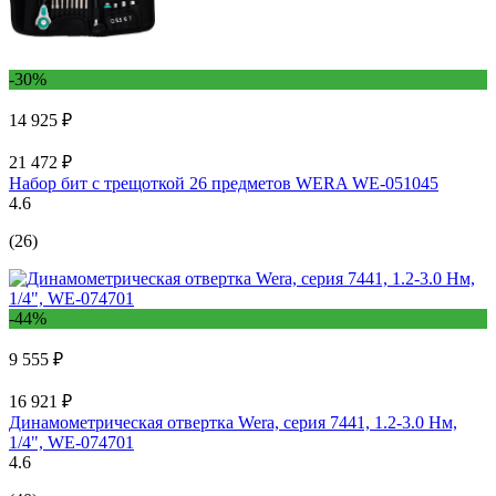
-30%
14 925 ₽
21 472 ₽
Набор бит с трещоткой 26 предметов WERA WE-051045
4.6
(26)
-44%
9 555 ₽
16 921 ₽
Динамометрическая отвертка Wera, серия 7441, 1.2-3.0 Нм,
1/4", WE-074701
4.6