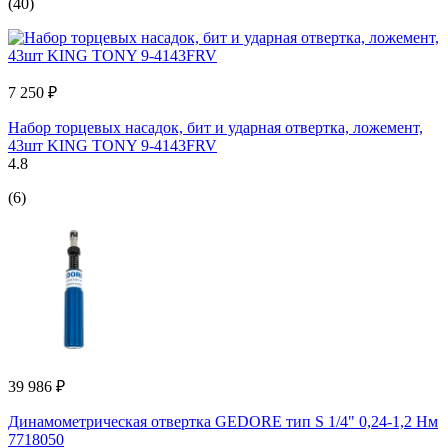
(40)
7 250 ₽
Набор торцевых насадок, бит и ударная отвертка, ложемент,
43шт KING TONY 9-4143FRV
4.8
(6)
39 986 ₽
Динамометрическая отвертка GEDORE тип S 1/4" 0,24-1,2 Нм
7718050