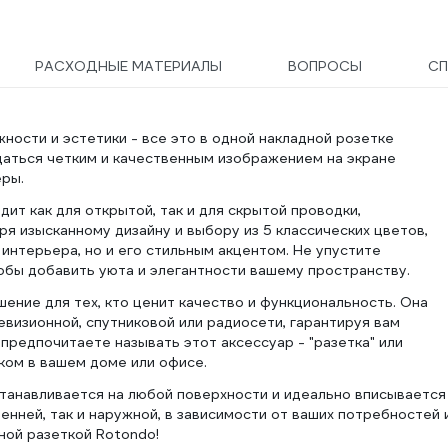
РАСХОДНЫЕ МАТЕРИАЛЫ
ВОПРОСЫ
СП
ности и эстетики - все это в одной накладной розетке
аться четким и качественным изображением на экране
еры.
дит как для открытой, так и для скрытой проводки,
я изысканному дизайну и выбору из 5 классических цветов,
интерьера, но и его стильным акцентом. Не упустите
обы добавить уюта и элегантности вашему пространству.
ение для тех, кто ценит качество и функциональность. Она
визионной, спутниковой или радиосети, гарантируя вам
 предпочитаете называть этот аксессуар - "разетка" или
ком в вашем доме или офисе.
станавливается на любой поверхности и идеально вписывается
нней, так и наружной, в зависимости от ваших потребностей 
ной разеткой Rotondo!