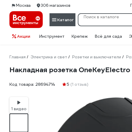
Москва
306 магазинов
Каталог
Акции
Инструмент
Крепеж
Всё для сада
Э
Главная
Электрика и свет
Розетки и выключатели
Ро
/
/
/
Накладная розетка OneKeyElectro
Код товара:
28694714
5
(1 отзыв)
1 видео