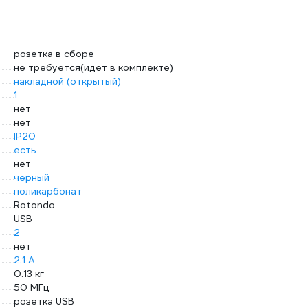
розетка в сборе
не требуется(идет в комплекте)
накладной (открытый)
1
нет
нет
IP20
есть
нет
черный
поликарбонат
Rotondo
USB
2
нет
2.1 А
0.13 кг
50 МГц
розетка USB