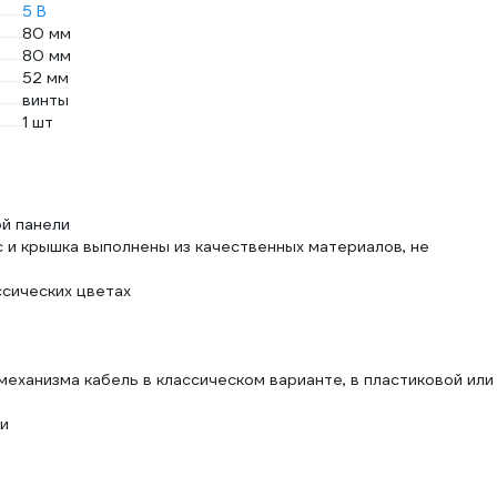
5 В
80 мм
80 мм
52 мм
винты
1 шт
ой панели
 и крышка выполнены из качественных материалов, не
ссических цветах
механизма кабель в классическом варианте, в пластиковой или
ки