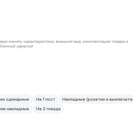
лера менять характеристики, внешний вид, комплектацию товара и
убличной офертой
ки одинарные
На 1 пост
Накладные (розетки и выключате
хни накладные
На 2 гнезда