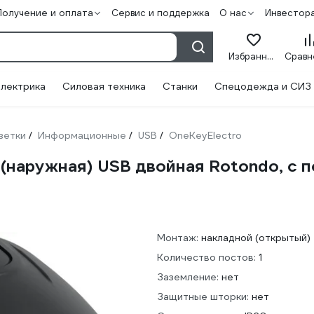
Получение и оплата
Сервис и поддержка
О нас
Инвестор
Избранное
лектрика
Силовая техника
Станки
Спецодежда и СИЗ
зетки
Информационные
USB
OneKeyElectro
/
/
/
 (наружная) USB двойная Rotondo, с 
Монтаж:
накладной (открытый)
Количество постов:
1
Заземление:
нет
Защитные шторки:
нет