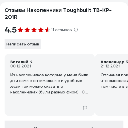
Отзывы Наколенники Toughbuilt TB-KP-
201R
4.5
11 отзывов
Написать отзыв
Виталий К.
Александр Б
08.12.2021
21.12.2021
Из наколенников которые у меня были
Отличная пок
,эти самые оптимальные и удобные
что вынослив
,если так можно сказать о
том числе в з
наколенниках (были разных фирм) . С
ног не сползают какое то время за
счет конструкции ,но поправлять всё
равно нужно .На коленках стоять и
работать удобно ,но при возможности
всё равно я снимаю для отдыха и
проветривания колен.