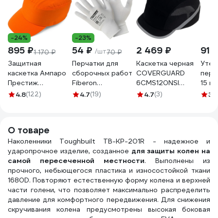
-24%
-23%
895 ₽
54 ₽
2 469 ₽
91 
/шт
1 170 ₽
70 ₽
Защитная
Перчатки для
Каскетка черная
Утеп
каскетка Ампаро
сборочных работ
COVERGUARD
перч
Престиж
Fiberon
6CMS120NSI
15 кл
оранжевая
полиэстер, 9/L,
6CMS010NSI
4.8
(122)
4.7
(19)
4.7
(3)
3.
126908
белые, 123108
5450564032132
О товаре
Наколенники Toughbuilt TB-KP-201R - надежное и
ударопрочное изделие, созданное
для защиты колен на
самой пересеченной местности
. Выполнены из
прочного, небьющегося пластика и износостойкой ткани
1680D. Повторяют естественную форму колена и верхней
части голени, что позволяет максимально распределить
давление для комфортного передвижения. Для снижения
скручивания колена предусмотрены высокая боковая