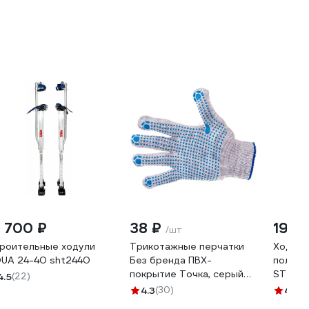
5 700 ₽
38 ₽
19 6
/шт
роительные ходули
Трикотажные перчатки
Ходули
UA 24-40 sht2440
Без бренда ПВХ-
полный
покрытие Точка, серый
ST244
4.5
(22)
меланж, 10 класс 67815
4.3
(30)
4.7
(3