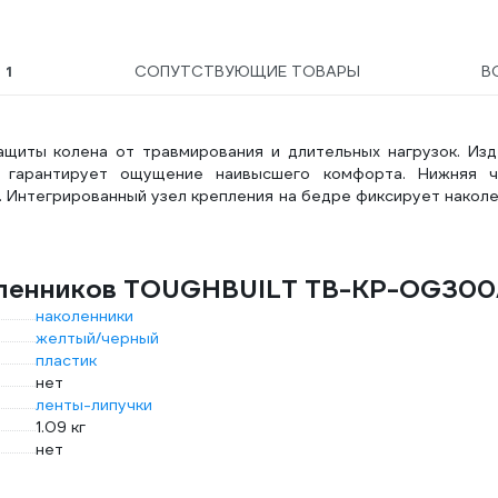
Ы
1
СОПУТСТВУЮЩИЕ ТОВАРЫ
В
иты колена от травмирования и длительных нагрузок. Изд
я гарантирует ощущение наивысшего комфорта. Нижняя ч
. Интегрированный узел крепления на бедре фиксирует накол
коленников TOUGHBUILT TB-KP-OG30
наколенники
желтый/черный
пластик
нет
ленты-липучки
1.09 кг
нет