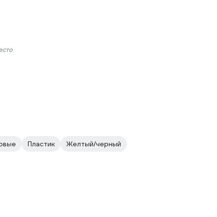
есто
овые
Пластик
Желтый/черный