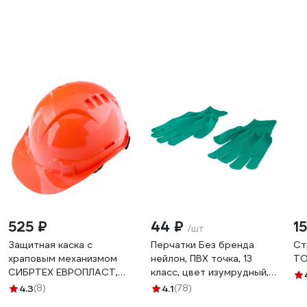
525 ₽
44 ₽
1
/шт
Защитная каска с
Перчатки Без бренда
Ст
храповым механизмом
нейлон, ПВХ точка, 13
TO
СИБРТЕХ ЕВРОПЛАСТ,
класс, цвет изумрудный, L
оранжевая 89108
67828
4.3
(8)
4.1
(78)