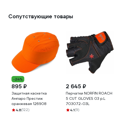
Сопутствующие товары
-24%
895 ₽
2 645 ₽
Защитная каскетка
Перчатки NORFIN ROACH
Ампаро Престиж
5 CUT GLOVES 03 р.L
оранжевая 126908
703072-03L
4.8
(122)
4.1
(9)