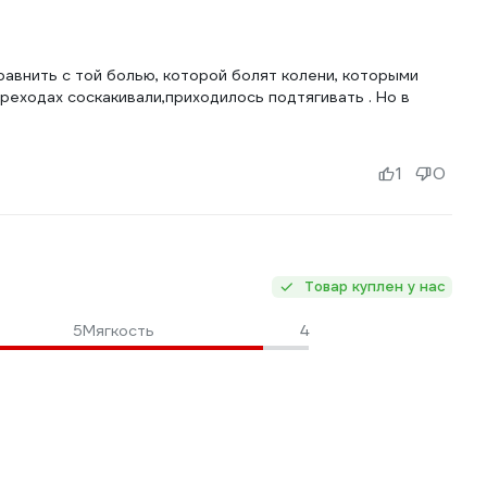
сравнить с той болью, которой болят колени, которыми
ереходах соскакивали,приходилось подтягивать . Но в
1
0
Товар куплен у нас
5
Мягкость
4