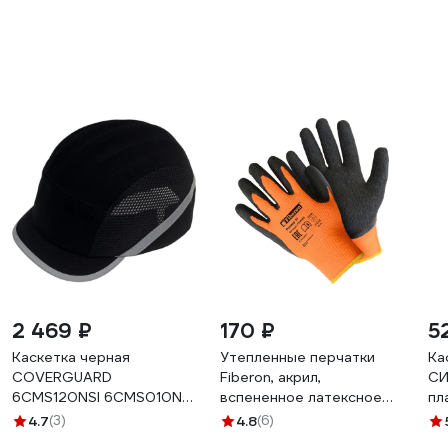
2 469 ₽
170 ₽
5
Каскетка черная
Утепленные перчатки
Ка
COVERGUARD
Fiberon, акрил,
СИ
6CMS120NSI 6CMS010NSI
вспененное латексное
пл
5450564032132
покрытие, в и/у, 10(XL),
89
4.7
(3)
4.8
(6)
оранжевый+черный,