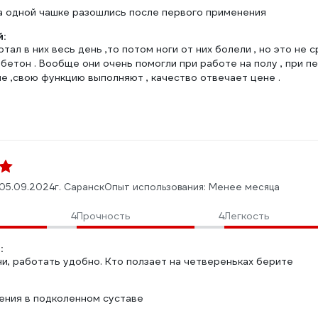
а одной чашке разошлись после первого применения
:
тал в них весь день ,то потом ноги от них болели , но это не 
бетон . Вообще они очень помогли при работе на полу , при п
е ,свою функцию выполняют , качество отвечает цене .
05.09.2024
г. Саранск
Опыт использования: Менее месяца
4
Прочность
4
Легкость
:
и, работать удобно. Кто ползает на четвереньках берите
ения в подколенном суставе