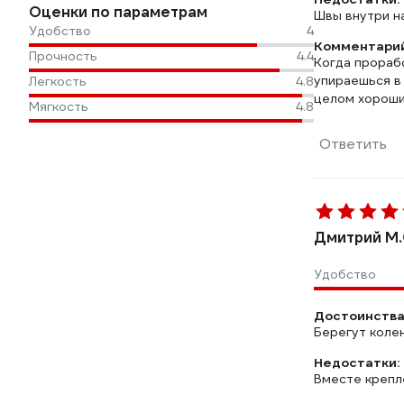
Оценки по параметрам
Швы внутри н
Удобство
4
Комментарий
Прочность
4.4
Когда прорабо
упираешься в 
Легкость
4.8
целом хороши
Мягкость
4.8
Ответить
Дмитрий М.
Удобство
Достоинства
Берегут колен
Недостатки:
Вместе крепл