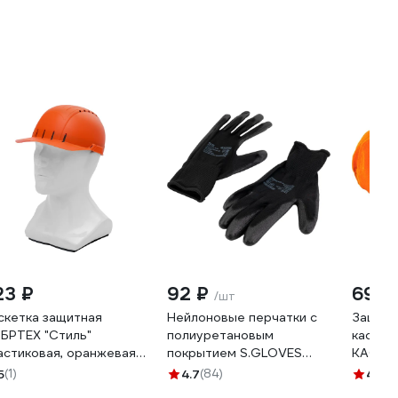
23 ₽
92 ₽
693 
/шт
скетка защитная
Нейлоновые перчатки с
Защитн
БРТЕХ "Стиль"
полиуретановым
каскет
астиковая, оранжевая
покрытием S.GLOVES
КАС50
169
TAXO черные, 09 размер
5
(1)
4.7
(84)
4.3
(3
31614-09