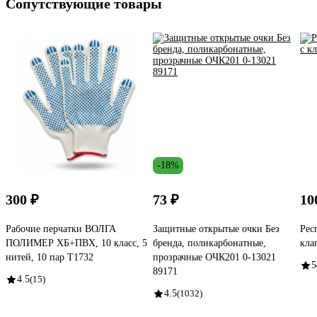
Сопутствующие товары
-18%
300 ₽
73 ₽
10
Рабочие перчатки ВОЛГА
Защитные открытые очки Без
Рес
ПОЛИМЕР ХБ+ПВХ, 10 класс, 5
бренда, поликарбонатные,
кла
нитей, 10 пар Т1732
прозрачные ОЧК201 0-13021
5
89171
4.5
(15)
4.5
(1032)