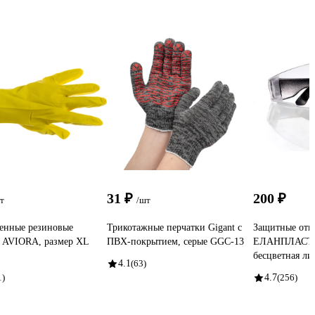
31 ₽
200 ₽
т
/шт
енные резиновые
Трикотажные перчатки Gigant с
Защитные отк
 AVIORA, размер XL
ПВХ-покрытием, серые GGC-13
ЕЛАНПЛАСТ 
бесцветная ли
4.1
(63)
1)
4.7
(256)