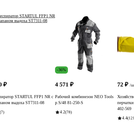
-36%
0 ₽
4 571 ₽
72 ₽
/ш
пиратор STARTUL FFP1 NR с
Рабочий комбинезон NEO Tools
Хозяйств
паном выдоха ST7311-08
p.S/48 81-250-S
перчатки
402-569
(7)
4.2
(78)
4.4
(12