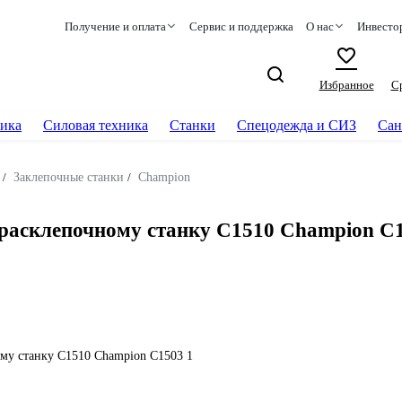
Получение и оплата
Сервис и поддержка
О нас
Инвесто
Избранное
С
ика
Силовая техника
Станки
Спецодежда и СИЗ
Сан
/
Заклепочные станки
/
Champion
 к расклепочному станку C1510 Champion C