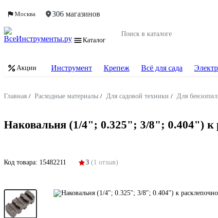
306 магазинов
Москва
Каталог
Инструмент
Крепеж
Всё для сада
Электр
Акции
Главная
/
Расходные материалы
/
Для садовой техники
/
Для бензопил
Наковальня (1/4"; 0.325"; 3/8"; 0.404")
Код товара:
15482211
3
(1 отзыв)