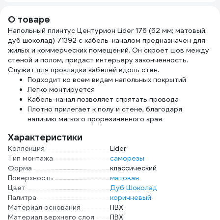
дуб шоколад)
шоколад) 71391
шоколад) 71390
шоко
71388
О товаре
Напольный плинтус Центурион Lider 176 (62 мм; матовый;
дуб шоколад) 71392 с кабель-каналом предназначен для
жилых и коммерческих помещений. Он скроет шов между
стеной и полом, придаст интерьеру законченность.
Служит для прокладки кабелей вдоль стен.
Подходит ко всем видам напольных покрытий
Легко монтируется
Кабель-канал позволяет спрятать провода
Плотно прилегает к полу и стене, благодаря
наличию мягкого прорезиненного края
Характеристики
Коллекция
Lider
Тип монтажа
саморезы
Форма
классический
Поверхность
матовая
Цвет
Дуб Шоколад
Палитра
коричневый
Материал основания
ПВХ
Материал верхнего слоя
ПВХ