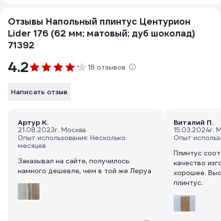
Отзывы Напольный плинтус Центурион
Lider 176 (62 мм; матовый; дуб шоколад)
71392
4.2
18 отзывов
Написать отзыв
Артур К.
Виталий П.
21.08.2023
г. Москва
15.03.2024
г. 
Опыт использования: Несколько
Опыт использ
месяцев
Плинтус соот
Заказывал на сайте, получилось
качество изг
намного дешевле, чем в той же Леруа
хорошее. Выс
плинтус.