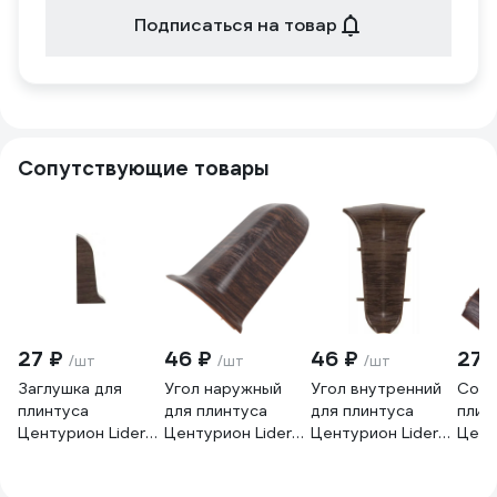
Подписаться на товар
Сопутствующие товары
27 ₽
46 ₽
46 ₽
27 
/шт
/шт
/шт
Заглушка для
Угол наружный
Угол внутренний
Соед
плинтуса
для плинтуса
для плинтуса
плин
Центурион Lider
Центурион Lider
Центурион Lider
Цент
176-зп (62 мм;
176-ун (62 мм;
176-ув (62 мм;
176-с
правая; матовая;
матовый; дуб
матовый; дуб
мато