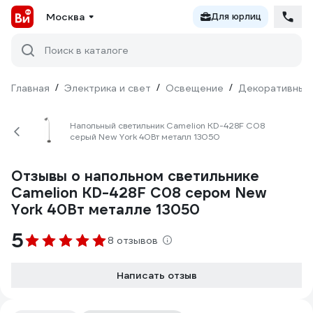
Москва
Для юрлиц
Поиск в каталоге
Главная
/
Электрика и свет
/
Освещение
/
Декоративный
Напольный светильник Camelion KD-428F С08
серый New York 40Вт металл 13050
Отзывы о напольном светильнике
Camelion KD-428F С08 сером New
York 40Вт металле 13050
5
8 отзывов
Написать отзыв