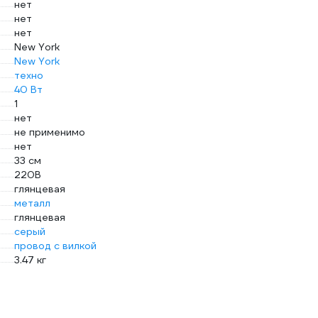
нет
нет
нет
New York
New York
техно
40 Вт
1
нет
не применимо
нет
33 см
220В
глянцевая
металл
глянцевая
серый
провод с вилкой
3.47 кг