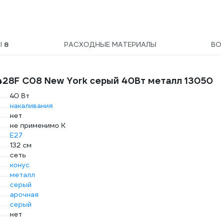
Ы
8
РАСХОДНЫЕ МАТЕРИАЛЫ
В
428F С08 New York серый 40Вт металл 13050
40 Вт
накаливания
нет
не применимо К
E27
132 см
сеть
конус
металл
серый
арочная
серый
нет