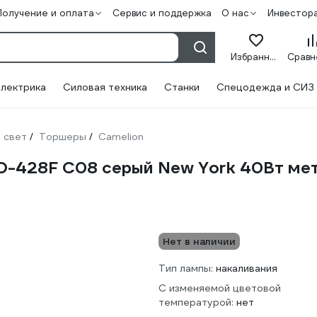
Получение и оплата
Сервис и поддержка
О нас
Инвестор
Избранное
лектрика
Силовая техника
Станки
Спецодежда и СИЗ
 свет
Торшеры
Camelion
/
/
D-428F С08 серый New York 40Вт ме
Нет в наличии
Тип лампы:
накаливания
С изменяемой цветовой
температурой:
нет