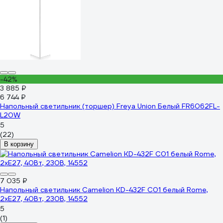
-42%
3 885 ₽
6 744 ₽
Напольный светильник (торшер) Freya Union Белый FR6062FL-
L20W
5
(22)
В корзину
7 035 ₽
Напольный светильник Camelion KD-432F C01 белый Rome,
2хE27, 40Вт, 230В, 14552
5
(1)