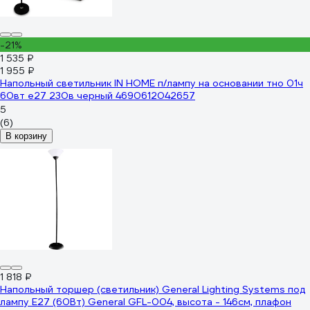
-21%
1 535 ₽
1 955 ₽
Напольный светильник IN HOME п/лампу на основании тно 01ч
60вт е27 230в черный 4690612042657
5
(6)
В корзину
1 818 ₽
Напольный торшер (светильник) General Lighting Systems под
лампу E27 (60Вт) General GFL-004, высота - 146см, плафон