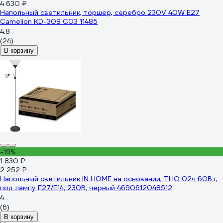
4 630 ₽
Напольный светильник, торшер, серебро 230V 40W E27
Camelion KD-309 C03 11485
4.8
(24)
В корзину
-19%
1 830 ₽
2 252 ₽
Напольный светильник IN HOME на основании, ТНО 02ч 60Вт,
под лампу Е27/Е14, 230В, черный 4690612048512
4
(6)
В корзину