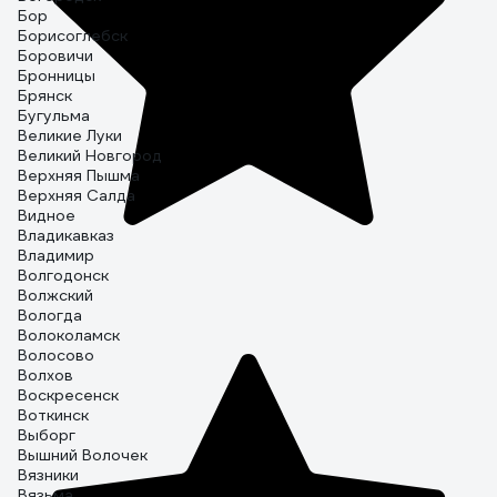
Бор
Борисоглебск
Боровичи
Бронницы
Брянск
Бугульма
Великие Луки
Великий Новгород
Верхняя Пышма
Верхняя Салда
Видное
Владикавказ
Владимир
Волгодонск
Волжский
Вологда
Волоколамск
Волосово
Волхов
Воскресенск
Воткинск
Выборг
Вышний Волочек
Вязники
Вязьма