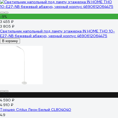
-9%
3 455 ₽
3 805 ₽
Светильник напольный под лампу этажерка IN HOME ТНО 10-
Е27-NB бежевый абажур, черный корпус 4690612064475
В корзину
-7%
4 590 ₽
4 910 ₽
Торшер Citilux Леон Белый CL804040
4.9