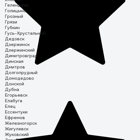
Геленджик
Голицыно
Грозный
Грязи
Губкин
Гусь-Хрустальный
Дедовск
Дзержинск
Дзержинский
Димитровград
Динская
Дмитров
Долгопрудный
Домодедово
Донской
Дубна
Егорьевск
Елабуга
Елец
Ессентуки
Ефремов
Железногорск
Жигулевск
Жуковский