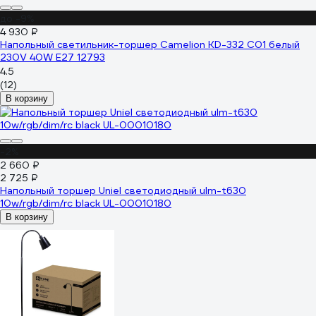
до -9%
4 930 ₽
Напольный светильник-торшер Camelion KD-332 C01 белый
230V 40W E27 12793
4.5
(12)
В корзину
-2%
2 660 ₽
2 725 ₽
Напольный торшер Uniel светодиодный ulm-t630
10w/rgb/dim/rc black UL-00010180
В корзину