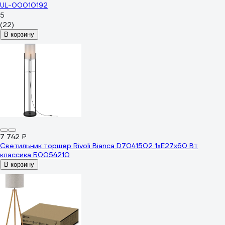
UL-00010192
5
(22)
В корзину
7 742 ₽
Светильник торшер Rivoli Bianca D7041502 1хЕ27х60 Вт
классика Б0054210
В корзину