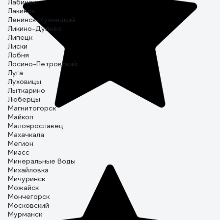
Лабинск
Лакинск
Ленинск-Кузнецкий
Ликино-Дулево
Липецк
Лиски
Лобня
Лосино-Петровский
Луга
Луховицы
Лыткарино
Люберцы
Магнитогорск
Майкоп
Малоярославец
Махачкала
Мегион
Миасс
Минеральные Воды
Михайловка
Мичуринск
Можайск
Мончегорск
Московский
Мурманск