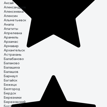
Аксай
Александров
Алексеевка
Алексин
Альметьевск
Анапа
Апатиты
Апрелевка
Арамиль
Арзамас
Армавир
Архангельск
Астрахань
Балабаново
Балаково
Балашиха
Балашов
Барнаул
Батайск
Бежецк
Белгород
Бердск
Березники
Березовский
Богородск