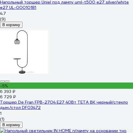
Напольный торшер Uniel под лампу uml-t500 e27 silver/white
е27 UL-00010181
4.7
(9)
В корзину
-5%
6 393 ₽
6 729 ₽
Торшер De Fran FPB-2704 E27 40Вт ТЕТА BK черный/стекло
дым./стол DF03472
1
(1)
В корзину