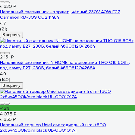
4 630 ₽
Напольный светильник - торшер, чёрный 230V 40W E27
Camelion KD-309 C02 11484
4.7
(21)
В корзину
2 151 ₽
Напольный светильник IN HOME на основании ТНО 01б 60Вт,
под лампу Е27, 230В, белый 4690612042664
4.9
(140)
В корзину
-12%
4 075 ₽
4 655 ₽
Напольный торшер Uniel светодиодный ulm-t600
2x6w/4500k/dim black UL-00010174