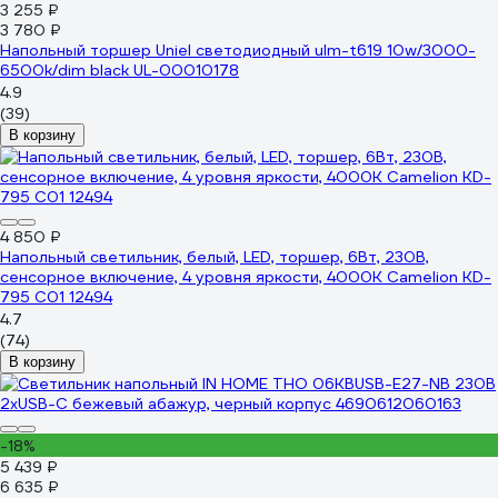
3 255 ₽
3 780 ₽
Напольный торшер Uniel светодиодный ulm-t619 10w/3000-
6500k/dim black UL-00010178
4.9
(39)
В корзину
4 850 ₽
Напольный светильник, белый, LED, торшер, 6Вт, 230В,
сенсорное включение, 4 уровня яркости, 4000К Camelion KD-
795 C01 12494
4.7
(74)
В корзину
-18%
5 439 ₽
6 635 ₽