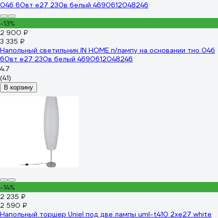
-13%
2 900 ₽
3 335 ₽
Напольный светильник IN HOME п/лампу на основании тно 04б
60вт е27 230в белый 4690612048246
4.7
(41)
В корзину
-14%
2 235 ₽
2 590 ₽
Напольный торшер Uniel под две лампы uml-t410 2хe27 white