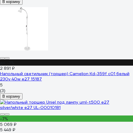
В корзину
до -3%
2 891 ₽
Напольный светильник (торшер) Camelion Kd-359f c01 белый
230v 40w e27 15187
5
(3)
В корзину
-7%
5 069 ₽
5 449 ₽