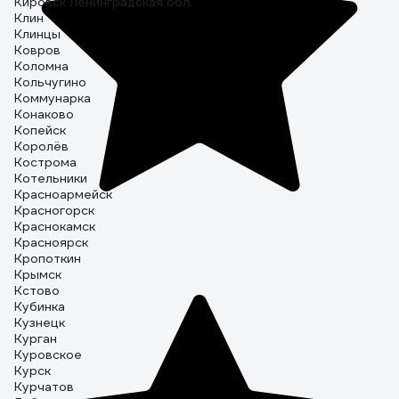
Кировск Ленинградская обл.
Клин
Клинцы
Ковров
Коломна
Кольчугино
Коммунарка
Конаково
Копейск
Королёв
Кострома
Котельники
Красноармейск
Красногорск
Краснокамск
Красноярск
Кропоткин
Крымск
Кстово
Кубинка
Кузнецк
Курган
Куровское
Курск
Курчатов