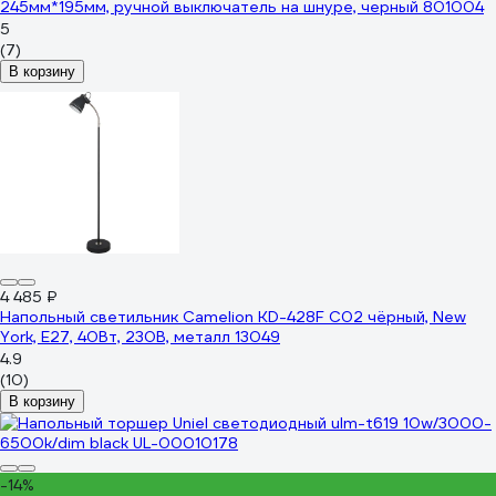
245мм*195мм, ручной выключатель на шнуре, черный 801004
5
(7)
В корзину
4 485 ₽
Напольный светильник Camelion KD-428F С02 чёрный, New
York, E27, 40Вт, 230В, металл 13049
4.9
(10)
В корзину
-14%