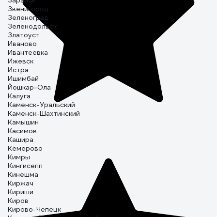
Зарайск
Звенигород
Зеленоград
Зеленодольск
Златоуст
Иваново
Ивантеевка
Ижевск
Истра
Ишимбай
Йошкар-Ола
Калуга
Каменск-Уральский
Каменск-Шахтинский
Камышин
Касимов
Кашира
Кемерово
Кимры
Кингисепп
Кинешма
Киржач
Кириши
Киров
Кирово-Чепецк