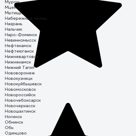
Муром
Мценск
Мытищи
Набережные Челны
Назрань
Нальчик
Наро-Фоминск
Невинномысск
Нефтекамск
Нефтеюганск
Нижневартовск
Нижнекамск
Нижний Тагил
Нововоронеж
Новокузнецк
Новокуйбышевск
Новомосковск
Новороссийск
Новочебоксарск
Новочеркасск
Новошахтинск
Ногинск
Обнинск
Обь
Одинцово